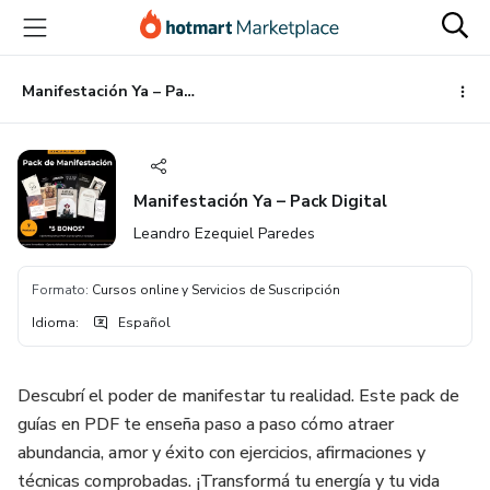
Ir
Ir
Ir
al
a
al
contenido
la
pie
principal
página
de
Manifestación Ya – Pack Digital
de
página
pago
Manifestación Ya – Pack Digital
Leandro Ezequiel Paredes
Formato
:
Cursos online y Servicios de Suscripción
Idioma
:
Español
Descubrí el poder de manifestar tu realidad. Este pack de
guías en PDF te enseña paso a paso cómo atraer
abundancia, amor y éxito con ejercicios, afirmaciones y
técnicas comprobadas. ¡Transformá tu energía y tu vida