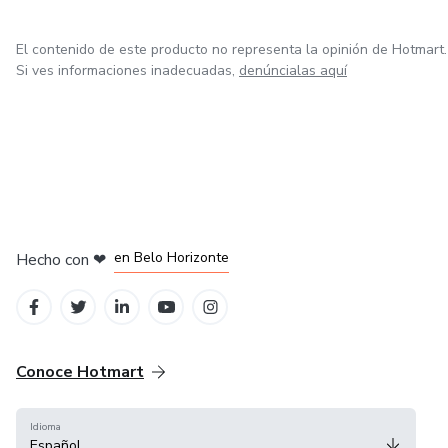
El contenido de este producto no representa la opinión de Hotmart.
Si ves informaciones inadecuadas,
denúncialas aquí
en Ciudad de México
en Bogotá
en Amsterdam
en Madrid
en Belo Horizonte
Hecho con
❤
Conoce Hotmart
Idioma
Español