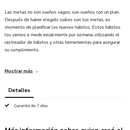
Las metas no son sueños vagos; son sueños con un plan.
Después de haber elegido cuáles son tus metas, es
momento de planificar los nuevos hábitos. Estos hábitos
los vamos a medir inicialmente por semana, utilizando el
rastreador de hábitos y otras herramientas para asegurar
su cumplimiento.
Es momento de comenzar el proceso para construir la
Mostrar más
persona de alto valor que deseas ser y dejar de
procrastinar, ya que esto no te llevará a alcanzar tu mejor
versión.
Detalles
Garantía de 7 días