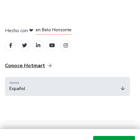
en Ciudad de México
en Bogotá
en Amsterdam
en Madrid
en Belo Horizonte
Hecho con
❤
Conoce Hotmart
Idioma
Español
FAQ
Términos
Privacidad
Cookies