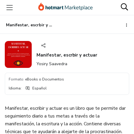
Ir
Ir
Ir
al
a
al
contenido
la
pie
principal
página
de
Manifestar, escrbir y actuar
de
página
pago
Manifestar, escrbir y actuar
Yosiry Saavedra
Formato
:
eBooks o Documentos
Idioma
:
Español
Manifestar, escribir y actuar es un libro que te permite dar
seguimiento diario a tus metas a través de la
manifestación, la escritura y la acción. Contiene diversas
técnicas que te ayudarán a alejarte de la procrastinación.