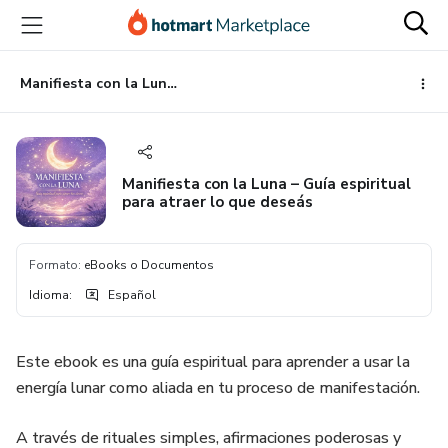
Ir
Ir
Ir
al
a
al
contenido
la
pie
principal
página
de
Manifiesta con la Luna – Guía espiritual para atraer lo que deseás
de
página
pago
Manifiesta con la Luna – Guía espiritual
para atraer lo que deseás
Formato
:
eBooks o Documentos
Idioma
:
Español
Este ebook es una guía espiritual para aprender a usar la
energía lunar como aliada en tu proceso de manifestación.
A través de rituales simples, afirmaciones poderosas y