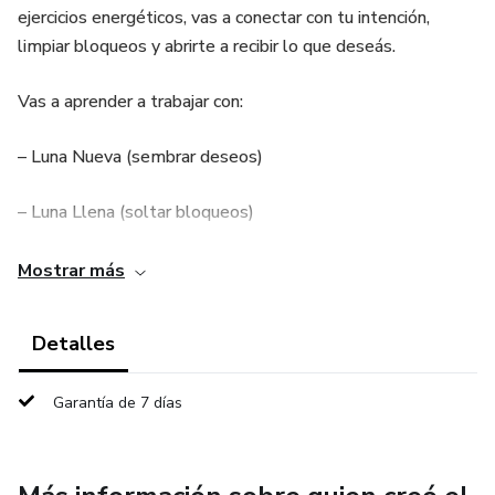
ejercicios energéticos, vas a conectar con tu intención,
limpiar bloqueos y abrirte a recibir lo que deseás.
Vas a aprender a trabajar con:
– Luna Nueva (sembrar deseos)
– Luna Llena (soltar bloqueos)
– Acción consciente
Mostrar más
– Energía personal
Detalles
Incluye:
Garantía de 7 días
✔ rituales prácticos
✔ afirmaciones