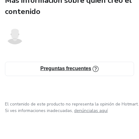
Más información sobre quien creó el
contenido
✔ bonus energéticos
✔ guía clara y fácil de usar
Ideal para personas que sienten conexión con la Luna y
desean manifestar desde el alma.
No se trata de magia externa.
Preguntas frecuentes
Se trata de recordar tu poder interior.
El contenido de este producto no representa la opinión de Hotmart.
Si ves informaciones inadecuadas,
denúncialas aquí