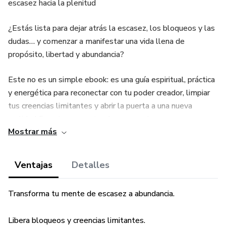
escasez hacia la plenitud
¿Estás lista para dejar atrás la escasez, los bloqueos y las
dudas… y comenzar a manifestar una vida llena de
propósito, libertad y abundancia?
Este no es un simple ebook: es una guía espiritual, práctica
y energética para reconectar con tu poder creador, limpiar
tus creencias limitantes y abrir la puerta a una nueva
realidad financiera, emocional y personal.
Mostrar más
🌿 ¿QUÉ ENCONTRARÁS EN ESTE LIBRO?
Ventajas
Detalles
✔️ Una historia real de transformación para inspirarte y
guiarte
Transforma tu mente de escasez a abundancia.
✔️ Fundamentos espirituales y cuánticos de la
Libera bloqueos y creencias limitantes.
manifestación