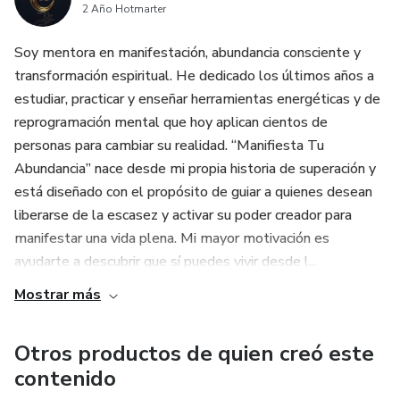
2 Año Hotmarter
Para mujeres y hombres que:
Soy mentora en manifestación, abundancia consciente y
Se sienten atrapados en la escasez o la inestabilidad
transformación espiritual. He dedicado los últimos años a
emocional
estudiar, practicar y enseñar herramientas energéticas y de
reprogramación mental que hoy aplican cientos de
Quieren transformar su realidad económica y personal
personas para cambiar su realidad. “Manifiesta Tu
Abundancia” nace desde mi propia historia de superación y
Buscan una guía espiritual con acciones concretas
está diseñado con el propósito de guiar a quienes desean
liberarse de la escasez y activar su poder creador para
Desean conectar con su intuición, fe y poder de
manifestar una vida plena. Mi mayor motivación es
manifestación
ayudarte a descubrir que sí puedes vivir desde l...
🔓 ¿QUÉ RESULTADOS PUEDES ESPERAR?
Mostrar más
✅ Mayor claridad en tus deseos y metas
Otros productos de quien creó este
contenido
✅ Aumento en tu vibración y bienestar interno