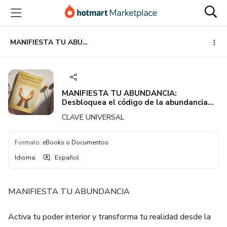
Ir
Ir
Ir
al
a
al
contenido
la
pie
principal
página
de
MANIFIESTA TU ABUNDANCIA: Desbloquea el código de la abundancia consciente
de
página
pago
MANIFIESTA TU ABUNDANCIA:
Desbloquea el código de la abundancia
consciente
CLAVE UNIVERSAL
Formato
:
eBooks o Documentos
Idioma
:
Español
MANIFIESTA TU ABUNDANCIA
Activa tu poder interior y transforma tu realidad desde la