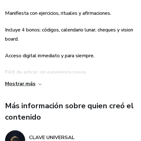
✔️ Técnicas prácticas para reprogramar tu mente
Manifiesta con ejercicios, rituales y afirmaciones.
subconsciente
Incluye 4 bonos: códigos, calendario lunar, cheques y vision
✔️ Rituales, afirmaciones y ejercicios para elevar tu
board.
frecuencia
Acceso digital inmediato y para siempre.
✔️ Métodos para identificar y soltar creencias de escasez
Fácil de aplicar, sin experiencia previa.
✔️ Herramientas para manifestar abundancia con intención y
Mostrar más
claridad
Acompañamiento espiritual real y cercano.
Cada módulo ha sido diseñado para acompañarte paso a
Más información sobre quien creó el
paso en un proceso profundo de desbloqueo energético,
contenido
reconexión interior y creación consciente.
¿PARA QUIÉN ES ESTE EBOOK?
CLAVE UNIVERSAL