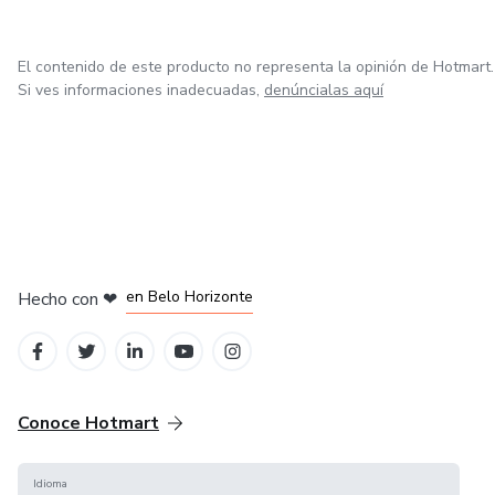
El contenido de este producto no representa la opinión de Hotmart.
Si ves informaciones inadecuadas,
denúncialas aquí
en Ciudad de México
en Bogotá
en Amsterdam
en Madrid
en Belo Horizonte
Hecho con
❤
Conoce Hotmart
Idioma