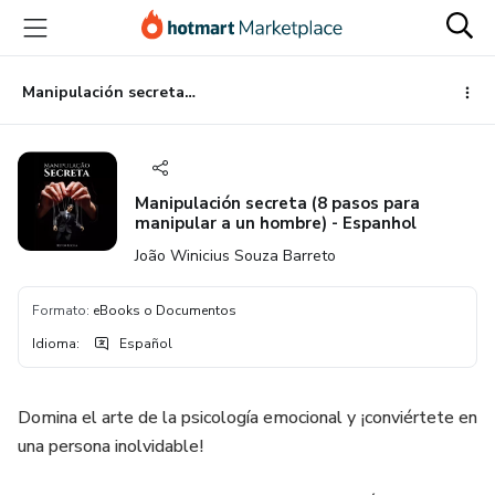
Ir
Ir
Ir
al
a
al
contenido
la
pie
principal
página
de
Manipulación secreta (8 pasos para manipular a un hombre) - Espanhol
de
página
pago
Manipulación secreta (8 pasos para
manipular a un hombre) - Espanhol
João Winicius Souza Barreto
Formato
:
eBooks o Documentos
Idioma
:
Español
Domina el arte de la psicología emocional y ¡conviértete en
una persona inolvidable!