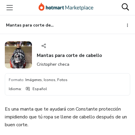
Ir
Ir
Ir
al
a
al
contenido
la
pie
principal
página
de
Mantas para corte de cabello
de
página
pago
Mantas para corte de cabello
Cristopher checa
Formato
:
Imágenes, Iconos, Fotos
Idioma
:
Español
Es una manta que te ayudará con Constante protección
impidiendo que tú ropa se llene de cabello después de un
buen corte.