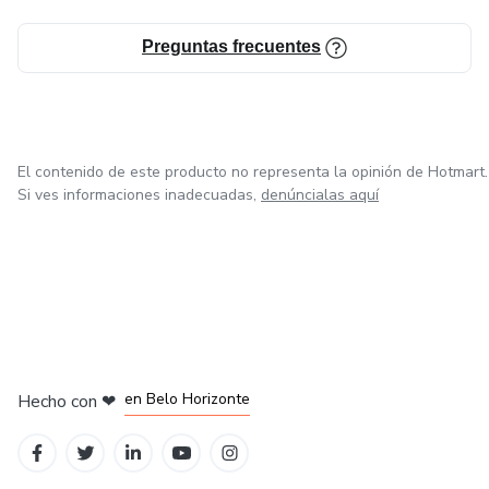
Preguntas frecuentes
El contenido de este producto no representa la opinión de Hotmart.
Si ves informaciones inadecuadas,
denúncialas aquí
en Ciudad de México
en Bogotá
en Amsterdam
en Madrid
en Belo Horizonte
Hecho con
❤