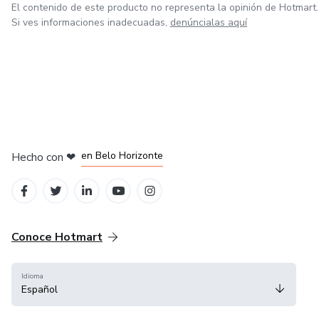
El contenido de este producto no representa la opinión de Hotmart.
Si ves informaciones inadecuadas,
denúncialas aquí
Tony Oswaldo
en Ciudad de México
en Bogotá
en Amsterdam
en Madrid
en Belo Horizonte
Hecho con
❤
Conoce Hotmart
Idioma
Español