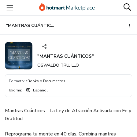
Ir
Ir
Ir
al
a
al
contenido
la
pie
principal
página
de
"MANTRAS CUÁNTICOS"
de
página
pago
"MANTRAS CUÁNTICOS"
OSWALDO TRUJILLO
Formato
:
eBooks o Documentos
Idioma
:
Español
Mantras Cuánticos - La Ley de Atracción Activada con Fe y
Gratitud
Reprograma tu mente en 40 días. Combina mantras