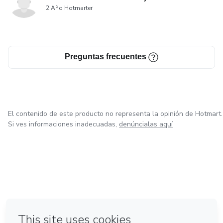
2 Año Hotmarter
Preguntas frecuentes
El contenido de este producto no representa la opinión de Hotmart.
Si ves informaciones inadecuadas,
denúncialas aquí
en Ciudad de México
en Bogotá
en Amsterdam
en Madrid
en Belo Horizonte
Hecho con
❤