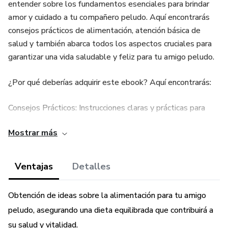
entender sobre los fundamentos esenciales para brindar
amor y cuidado a tu compañero peludo. Aquí encontrarás
consejos prácticos de alimentación, atención básica de
salud y también abarca todos los aspectos cruciales para
garantizar una vida saludable y feliz para tu amigo peludo.
¿Por qué deberías adquirir este ebook? Aquí encontrarás:
Consejos Prácticos: Instrucciones claras y prácticas para
abordar las necesidades diarias de tu mascota, desde la
Mostrar más
nutrición hasta la higiene.
Salud y Bienestar: Información clave sobre las visitas al
Ventajas
Detalles
veterinario, vacunas esenciales y señales de alerta para
mantener a tu mascota saludable.
Obtención de ideas sobre la alimentación para tu amigo
peludo, asegurando una dieta equilibrada que contribuirá a
Conviértete en el mejor cuidador para tu mascota y forja un
vínculo inquebrantable. ¡Adquiere ahora el 'Manual Básico
su salud y vitalidad.