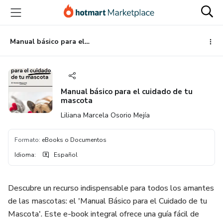
Ir
Ir
Ir
al
a
al
contenido
la
pie
principal
página
de
Manual básico para el cuidado de tu mascota
de
página
pago
Manual básico para el cuidado de tu
mascota
Liliana Marcela Osorio Mejía
Formato
:
eBooks o Documentos
Idioma
:
Español
Descubre un recurso indispensable para todos los amantes
de las mascotas: el 'Manual Básico para el Cuidado de tu
Mascota'. Este e-book integral ofrece una guía fácil de