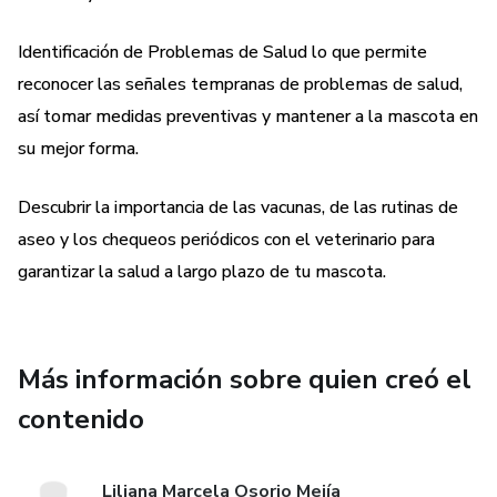
para el Cuidado de tu Mascota' y haz de la vida junto a tu
amigo peludo una experiencia inolvidable!"
Identificación de Problemas de Salud lo que permite
reconocer las señales tempranas de problemas de salud,
así tomar medidas preventivas y mantener a la mascota en
su mejor forma.
Descubrir la importancia de las vacunas, de las rutinas de
aseo y los chequeos periódicos con el veterinario para
garantizar la salud a largo plazo de tu mascota.
Más información sobre quien creó el
contenido
Liliana Marcela Osorio Mejía