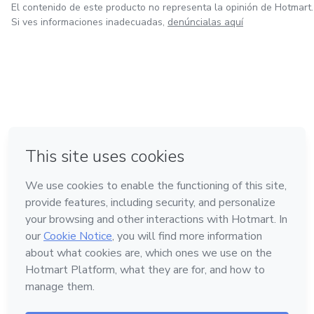
El contenido de este producto no representa la opinión de Hotmart.
Si ves informaciones inadecuadas,
denúncialas aquí
en Bogotá
en Amsterdam
en Madrid
en Ciudad de México
Hecho con
❤
en Belo Horizonte
Conoce Hotmart
Idioma
Español