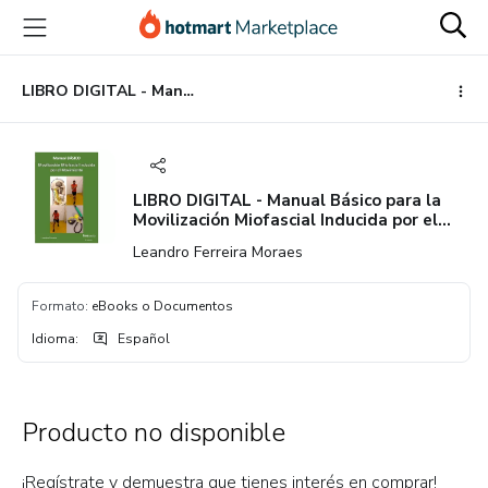
Ir
Ir
Ir
al
a
al
contenido
la
pie
principal
página
de
LIBRO DIGITAL - Manual Básico para la Movilización Miofascial Inducida por el Movimiento
de
página
pago
LIBRO DIGITAL - Manual Básico para la
Movilización Miofascial Inducida por el
Movimiento
Leandro Ferreira Moraes
Formato
:
eBooks o Documentos
Idioma
:
Español
Producto no disponible
¡Regístrate y demuestra que tienes interés en comprar!