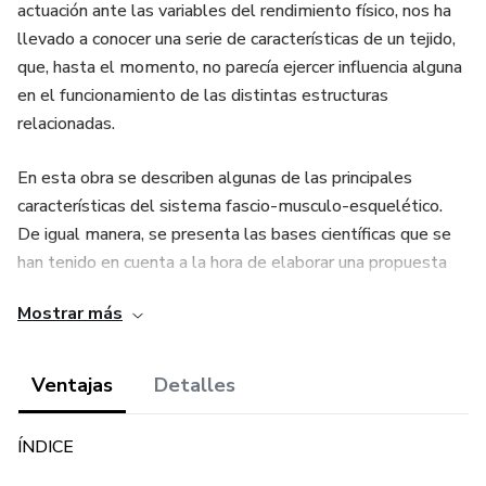
actuación ante las variables del rendimiento físico, nos ha
llevado a conocer una serie de características de un tejido,
que, hasta el momento, no parecía ejercer influencia alguna
en el funcionamiento de las distintas estructuras
relacionadas.
En esta obra se describen algunas de las principales
características del sistema fascio-musculo-esquelético.
De igual manera, se presenta las bases científicas que se
han tenido en cuenta a la hora de elaborar una propuesta
práctica en base a las Cadenas Miofasciales.
Mostrar más
Por último, se desea que toda la información que contienen
estas páginas sirva de motor propulsivo en el desarrollo
Ventajas
Detalles
de la búsqueda personal hacia el conocimiento, del mismo
modo, que sea capaz de proporcionar medios de
ÍNDICE
contribución para la ciencia del movimiento.