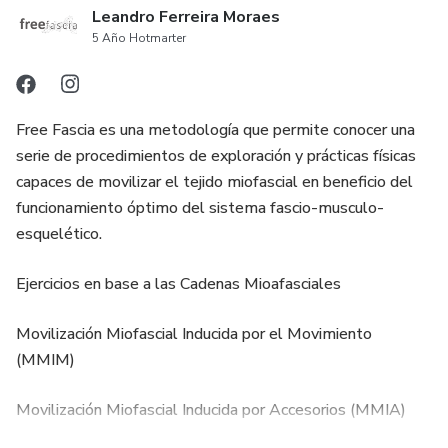
Leandro Ferreira Moraes
5 Año Hotmarter
7. Cadena miofascial Línea Funcional Frontal (LFF)
8. Cadena miofascial Línea Funcional Posterior (LFP)
Free Fascia es una metodología que permite conocer una
9. Cadena miofascial Línea Lateral (LL)
serie de procedimientos de exploración y prácticas físicas
capaces de movilizar el tejido miofascial en beneficio del
10. Cadena miofascial Línea Anterior/Posterior –
funcionamiento óptimo del sistema fascio-musculo-
Superficial/Profunda de los Brazos
esquelético.
Ejercicios en base a las Cadenas Mioafasciales
(LASB/LAPB-LPSB/LPPB)
Movilización Miofascial Inducida por el Movimiento
11. Cadena miofascial Línea Espiral (LE)
(MMIM)
12. Las cadenas miofasciales como medio para implicar la
Movilización Miofascial Inducida por Accesorios (MMIA)
musculatura central (core)