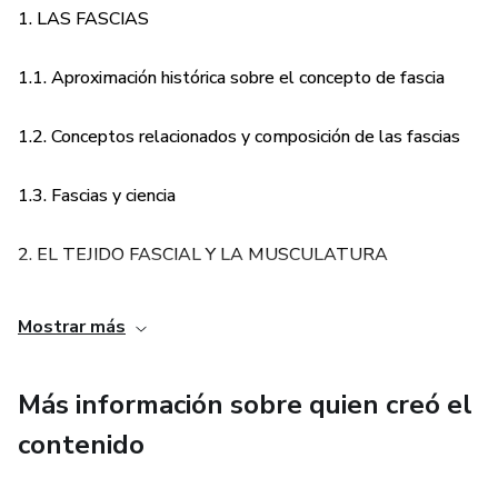
1. LAS FASCIAS
Atención
1.1. Aproximación histórica sobre el concepto de fascia
Este producto no sustituye la opinión especializada.
Siempre debes consultar a un profesional para tratar
1.2. Conceptos relacionados y composición de las fascias
asuntos relativos a tu salud.
1.3. Fascias y ciencia
2. EL TEJIDO FASCIAL Y LA MUSCULATURA
3. MOVILIZACIÓN MIOFASCIAL
Mostrar más
4. LAS CADENAS MIOFASCIALES EN EVIDENCIA
Más información sobre quien creó el
5. Cadena miofascial Línea Frontal Superficial (LFS)
contenido
6. Cadena miofascial Línea Posterior Superficial (LPS)