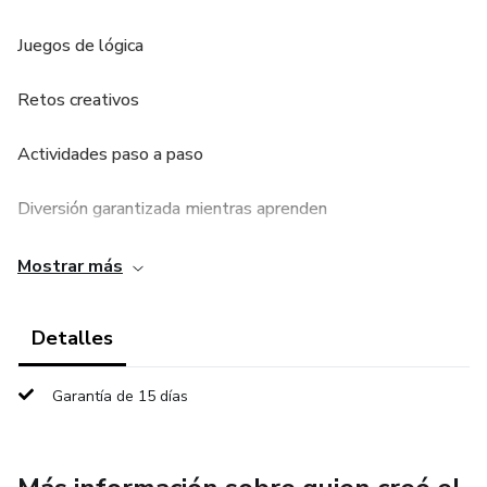
Juegos de lógica
Retos creativos
Actividades paso a paso
Diversión garantizada mientras aprenden
Papás y mamás que quieren estimular el pensamiento
Mostrar más
lógico desde casa
Detalles
Docentes de nivel inicial y primaria
Garantía de 15 días
Aprender nunca fue tan divertido
¡Haz que los niños programen mientras juegan!