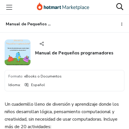
Ir
Ir
Ir
al
a
al
contenido
la
pie
principal
página
de
Manual de Pequeños programadores
de
página
pago
Manual de Pequeños programadores
Formato
:
eBooks o Documentos
Idioma
:
Español
Un cuadernillo lleno de diversión y aprendizaje donde los
niños desarrollan lógica, pensamiento computacional y
creatividad, sin necesidad de usar computadoras. Incluye
más de 20 actividades: