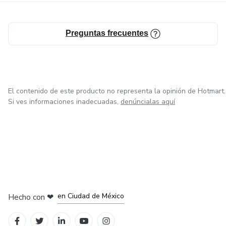
Preguntas frecuentes
El contenido de este producto no representa la opinión de Hotmart.
Si ves informaciones inadecuadas,
denúncialas aquí
en Bogotá
en Amsterdam
en Madrid
en Ciudad de México
Hecho con
❤
en Belo Horizonte