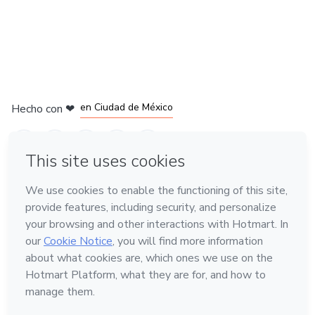
en Bogotá
en Amsterdam
en Madrid
en Ciudad de México
Hecho con
❤
en Belo Horizonte
Conoce Hotmart
Idioma
Español