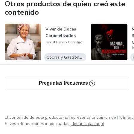
Otros productos de quien creó este
contenido
Viver de Doces
M
Caramelizados
R
C
Jardel franco Cordeiro
J
Cocina y Gastronomía
Preguntas frecuentes
El contenido de este producto no representa la opinión de Hotmart.
Si ves informaciones inadecuadas,
denúncialas aquí