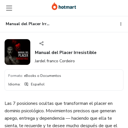
Ir
Ir
Ir
al
a
al
contenido
la
pie
principal
página
de
Manual del Placer Irresistible
de
página
pago
Manual del Placer Irresistible
Jardel franco Cordeiro
Formato
:
eBooks o Documentos
Idioma
:
Español
Las 7 posiciones ocultas que transforman el placer en
dominio psicológico. Movimientos precisos que generan
apego, entrega y dependencia — haciendo que ella te
sienta, te recuerde y te desee mucho después de que el