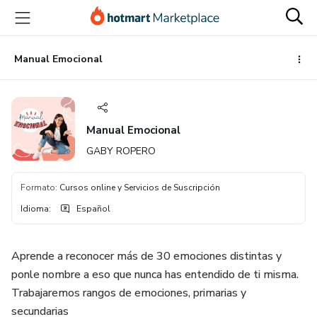
Ir
Ir
Ir
al
a
al
contenido
la
pie
principal
página
de
Manual Emocional
de
página
pago
Manual Emocional
GABY ROPERO
Formato
:
Cursos online y Servicios de Suscripción
Idioma
:
Español
Aprende a reconocer más de 30 emociones distintas y
ponle nombre a eso que nunca has entendido de ti misma.
Trabajaremos rangos de emociones, primarias y
secundarias