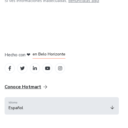
Si ves informaciones inadecuadas,
denúncialas aquí
en Ciudad de México
en Bogotá
en Amsterdam
en Madrid
en Belo Horizonte
Hecho con
❤
Conoce Hotmart
Idioma
Español