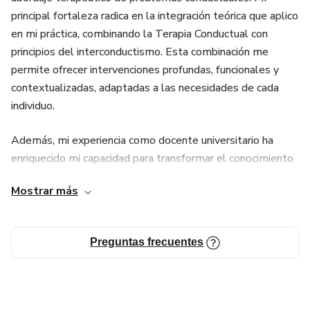
principal fortaleza radica en la integración teórica que aplico
en mi práctica, combinando la Terapia Conductual con
principios del interconductismo. Esta combinación me
permite ofrecer intervenciones profundas, funcionales y
contextualizadas, adaptadas a las necesidades de cada
individuo.
Además, mi experiencia como docente universitario ha
enriquecido mi capacidad para transformar el conocimiento
académico en estrategias prácticas y aplicables a la vida
Mostrar más
cotidiana. A lo largo de mi carrera, he liderado proyectos de
investigación aplicada que conectan la teoría con la práctica,
generando confianza y claridad en quienes me consultan.
Preguntas frecuentes
Me especializo en diseñar e implementar programas
personalizados para el desarrollo de habilidades, la
modificación de conductas y la mejora del bienestar
psicológico, siempre con el objetivo de promover cambios