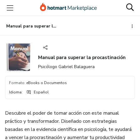
Ir
Ir
Ir
al
a
al
contenido
la
pie
principal
página
de
Manual para superar la procastinación
de
página
pago
Manual para superar la procastinación
Psicólogo Gabriel Balaguera
Formato
:
eBooks o Documentos
Idioma
:
Español
Descubre el poder de tomar acción con este manual
práctico y transformador. Diseñado con estrategias
basadas en la evidencia científica en psicología, te ayudará
a vencer la procrastinación y aumentar tu productividad