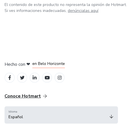
funcionales y duraderos en la vida de mis pacientes.
El contenido de este producto no representa la opinión de Hotmart.
Si ves informaciones inadecuadas,
denúncialas aquí
en Ciudad de México
en Bogotá
en Amsterdam
en Madrid
en Belo Horizonte
Hecho con
❤
Conoce Hotmart
Idioma
Español