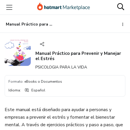
Ir
Ir
Ir
al
a
al
contenido
la
pie
principal
página
de
Manual Práctico para Prevenir y Manejar el Estrés
de
página
pago
Manual Práctico para Prevenir y Manejar
el Estrés
PSICOLOGIA PARA LA VIDA
Formato
:
eBooks o Documentos
Idioma
:
Español
Este manual está diseñado para ayudar a personas y
empresas a prevenir el estrés y fomentar el bienestar
mental. A través de ejercicios prácticos y paso a paso, que