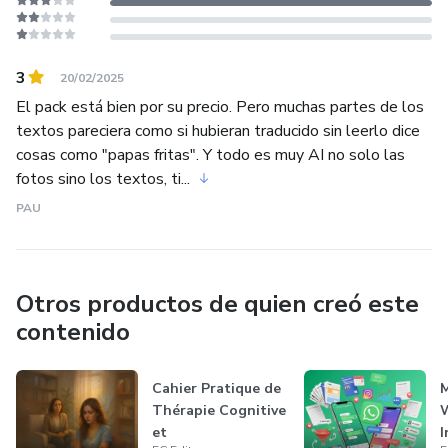
3
20/02/2025
El pack está bien por su precio. Pero muchas partes de los
textos pareciera como si hubieran traducido sin leerlo dice
cosas como "papas fritas". Y todo es muy AI no solo las
fotos sino los textos, ti...
PAU
Otros productos de quien creó este
contenido
Cahier Pratique de
M
Thérapie Cognitive
et
I