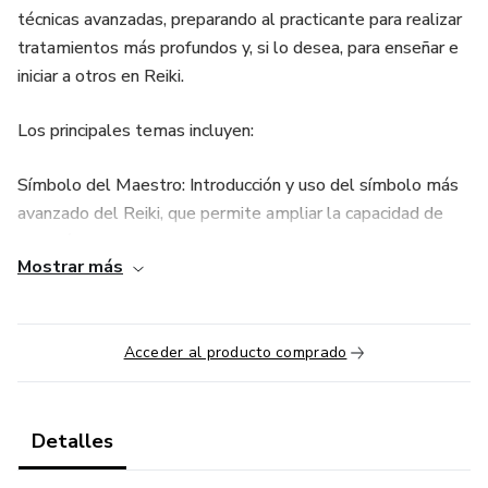
técnicas avanzadas, preparando al practicante para realizar
tratamientos más profundos y, si lo desea, para enseñar e
iniciar a otros en Reiki.
Los principales temas incluyen:
Símbolo del Maestro: Introducción y uso del símbolo más
avanzado del Reiki, que permite ampliar la capacidad de
sanación y desarrollo espiritual.
Mostrar más
Técnicas de sanación avanzada: Métodos para potenciar el
flujo energético y tratar bloqueos más complejos a nivel
físico, mental y espiritual.
Acceder al producto comprado
Preparación para la enseñanza: Orientaciones sobre cómo
transmitir el conocimiento del Reiki a nuevos practicantes y
Detalles
realizar iniciaciones con responsabilidad y ética.