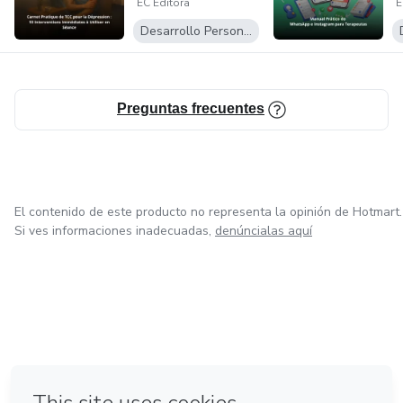
EC Editora
E
Comportementale
T
(TC...
Desarrollo Personal
Preguntas frecuentes
El contenido de este producto no representa la opinión de Hotmart.
Si ves informaciones inadecuadas,
denúncialas aquí
en Bogotá
en Amsterdam
en Madrid
en Ciudad de México
Hecho con
❤