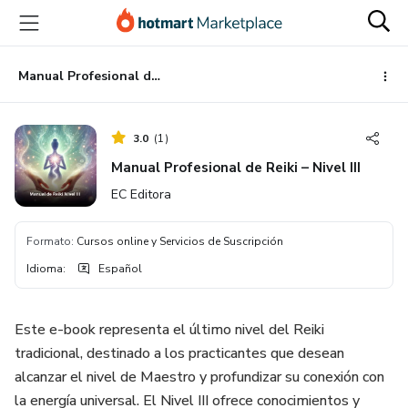
Ir
Ir
Ir
al
a
al
contenido
la
pie
principal
página
de
Manual Profesional de Reiki – Nivel III
de
página
pago
3.0
(
1
)
Manual Profesional de Reiki – Nivel III
EC Editora
Formato
:
Cursos online y Servicios de Suscripción
Idioma
:
Español
Este e-book representa el último nivel del Reiki
tradicional, destinado a los practicantes que desean
alcanzar el nivel de Maestro y profundizar su conexión con
la energía universal. El Nivel III ofrece conocimientos y