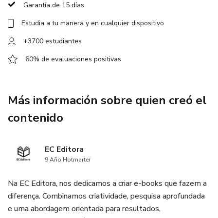
Garantía de 15 días
Este manual es una guía esencial para quienes buscan la
Estudia a tu manera y en cualquier dispositivo
maestría en Reiki, ofreciendo herramientas para una
práctica más profunda y consciente, además de abrir
+3700 estudiantes
caminos para la enseñanza y el compartir de la técnica.
60% de evaluaciones positivas
Más información sobre quien creó el
contenido
EC Editora
9 Año Hotmarter
Na EC Editora, nos dedicamos a criar e-books que fazem a
diferença. Combinamos criatividade, pesquisa aprofundada
e uma abordagem orientada para resultados,