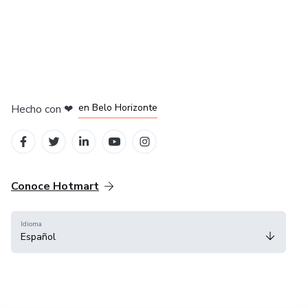
en Ciudad de México
en Bogotá
en Amsterdam
en Madrid
en Belo Horizonte
Hecho con
❤
Conoce Hotmart
Idioma
Español