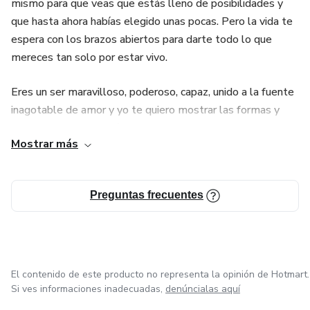
mismo para que veas que estás lleno de posibilidades y
que hasta ahora habías elegido unas pocas. Pero la vida te
espera con los brazos abiertos para darte todo lo que
mereces tan solo por estar vivo.
Eres un ser maravilloso, poderoso, capaz, unido a la fuente
inagotable de amor y yo te quiero mostrar las formas y
herramientas que a mí me sirvieron para HOY estar
Mostrar más
conectada en alma, cuerpo y espíritu a la gran fuente del
amor.
Preguntas frecuentes
El contenido de este producto no representa la opinión de Hotmart.
Si ves informaciones inadecuadas,
denúncialas aquí