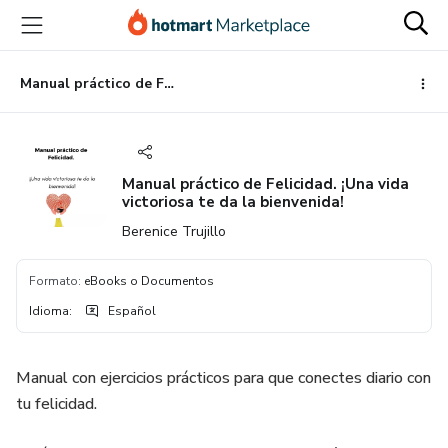
Ir
Ir
Ir
al
a
al
contenido
la
pie
principal
página
de
Manual práctico de Felicidad. ¡Una vida victoriosa te da la bienvenida!
de
página
pago
Manual práctico de Felicidad. ¡Una vida
victoriosa te da la bienvenida!
Berenice Trujillo
Formato
:
eBooks o Documentos
Idioma
:
Español
Manual con ejercicios prácticos para que conectes diario con
tu felicidad.