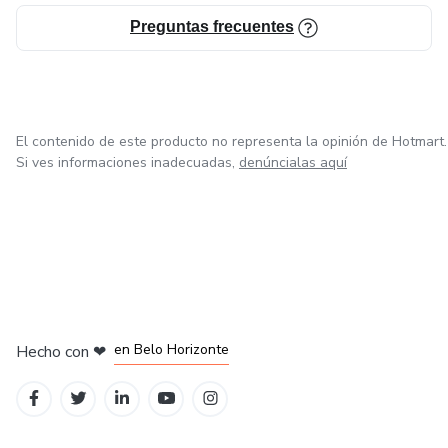
Preguntas frecuentes
El contenido de este producto no representa la opinión de Hotmart.
Si ves informaciones inadecuadas,
denúncialas aquí
en Ciudad de México
en Bogotá
en Amsterdam
en Madrid
en Belo Horizonte
Hecho con
❤