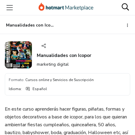
Ir
Ir
Ir
al
a
al
contenido
la
pie
principal
página
de
Manualidades con Icopor
de
página
pago
Manualidades con Icopor
marketing digital
Formato
:
Cursos online y Servicios de Suscripción
Idioma
:
Español
En este curso aprenderás hacer figuras, piñatas, formas y
objetos decorativos a base de icopor, para los que quieran
ambientar fiestas cumpleaños, quinceañera, 50 años,
bautizo, babyshower, boda, graduación, Halloween etc, así