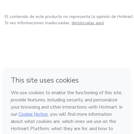
El contenido de este producto no representa la opinión de Hotmart.
Si ves informaciones inadecuadas,
denúncialas aquí
en Bogotá
en Amsterdam
en Madrid
en Ciudad de México
Hecho con
❤
en Belo Horizonte
Conoce Hotmart
Idioma