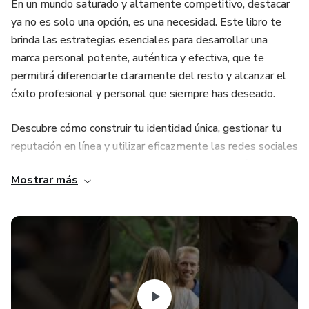
En un mundo saturado y altamente competitivo, destacar
ya no es solo una opción, es una necesidad. Este libro te
brinda las estrategias esenciales para desarrollar una
marca personal potente, auténtica y efectiva, que te
permitirá diferenciarte claramente del resto y alcanzar el
éxito profesional y personal que siempre has deseado.
Descubre cómo construir tu identidad única, gestionar tu
reputación en línea y utilizar eficazmente las redes sociales
para potenciar tu visibilidad y credibilidad. A través de
Mostrar más
métodos probados y casos prácticos exitosos, aprenderás
a atraer nuevas oportunidades laborales, incrementar tus
ingresos y convertirte en un referente en tu sector.
¿Qué lograrás con este libro?
* Claridad sobre quién eres y qué puedes ofrecer.