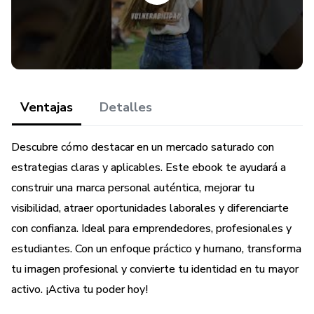
* Estrategias efectivas para aumentar tu visibilidad.
* Construcción y mantenimiento de confianza y
autenticidad.
* Técnicas avanzadas de networking y creación de
Ventajas
Detalles
contenido atractivo.
Descubre cómo destacar en un mercado saturado con
* Posicionamiento como experto y aumento significativo
estrategias claras y aplicables. Este ebook te ayudará a
de tus ingresos.
construir una marca personal auténtica, mejorar tu
Tu marca personal es tu activo más valioso: aprende a
visibilidad, atraer oportunidades laborales y diferenciarte
potenciarla y empieza hoy mismo tu camino hacia el éxito.
con confianza. Ideal para emprendedores, profesionales y
estudiantes. Con un enfoque práctico y humano, transforma
tu imagen profesional y convierte tu identidad en tu mayor
activo. ¡Activa tu poder hoy!