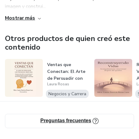
imagen y construi...
Mostrar más
Otros productos de quien creó este
contenido
Ventas que
Conectan: El Arte
V
de Persuadir con
Laura Rosas
L
Psicología Pro...
e
d
Negocios y Carrera
Preguntas frecuentes