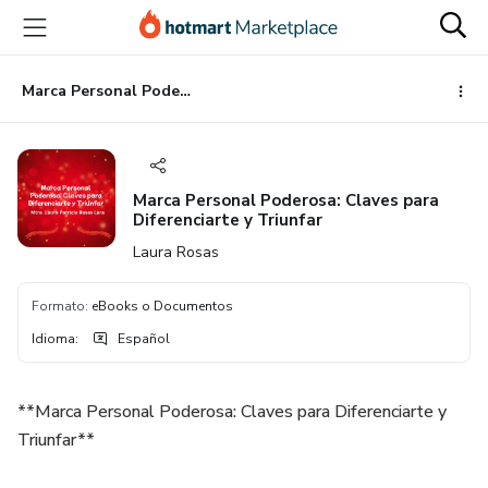
Ir
Ir
Ir
al
a
al
contenido
la
pie
principal
página
de
Marca Personal Poderosa: Claves para Diferenciarte y Triunfar
de
página
pago
Marca Personal Poderosa: Claves para
Diferenciarte y Triunfar
Laura Rosas
Formato
:
eBooks o Documentos
Idioma
:
Español
**Marca Personal Poderosa: Claves para Diferenciarte y
Triunfar**