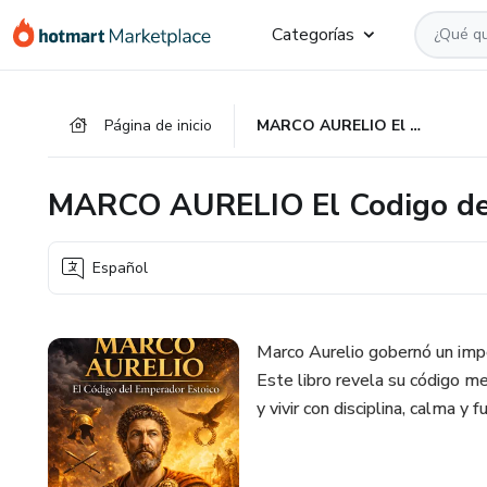
Ir
Ir
Ir
Categorías
al
a
al
contenido
la
pie
principal
página
de
Página de inicio
MARCO AURELIO El Codigo del Emperador Estoico
de
página
pago
MARCO AURELIO El Codigo del
Español
Marco Aurelio gobernó un impe
Este libro revela su código m
y vivir con disciplina, calma y