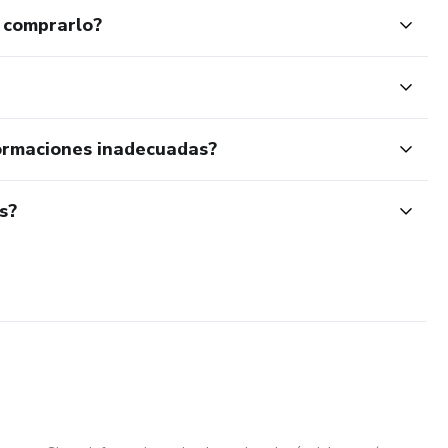
 comprarlo?
ormaciones inadecuadas?
s?