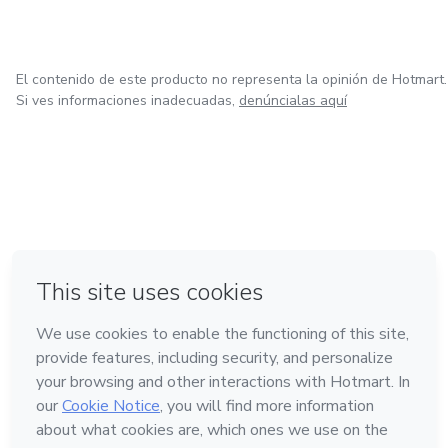
El contenido de este producto no representa la opinión de Hotmart.
Si ves informaciones inadecuadas,
denúncialas aquí
en Bogotá
en Amsterdam
en Madrid
en Ciudad de México
Hecho con
❤
en Belo Horizonte
Conoce Hotmart