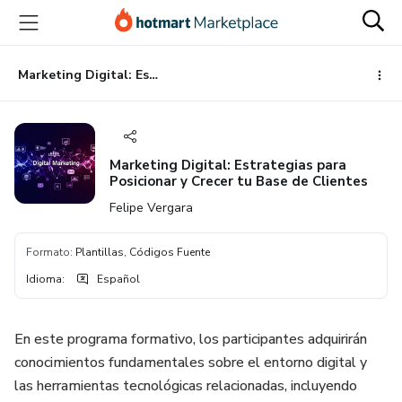
Ir
Ir
Ir
al
a
al
contenido
la
pie
principal
página
de
Marketing Digital: Estrategias para Posicionar y Crecer tu Base de Clientes
de
página
pago
Marketing Digital: Estrategias para
Posicionar y Crecer tu Base de Clientes
Felipe Vergara
Formato
:
Plantillas, Códigos Fuente
Idioma
:
Español
En este programa formativo, los participantes adquirirán
conocimientos fundamentales sobre el entorno digital y
las herramientas tecnológicas relacionadas, incluyendo