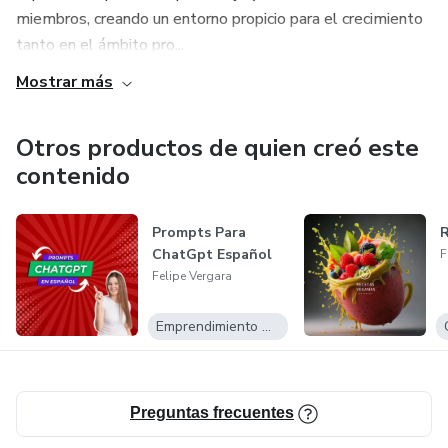
miembros, creando un entorno propicio para el crecimiento
tanto en el ámbito pro...
Mostrar más
Otros productos de quien creó este
contenido
Prompts Para
R
ChatGpt Español
F
Felipe Vergara
Emprendimiento Digital
Preguntas frecuentes