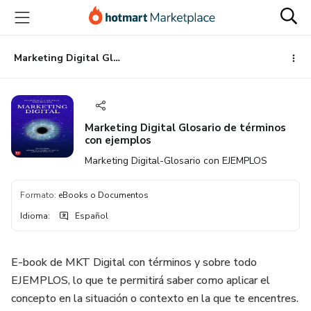
Ir
Ir
Ir
al
a
al
contenido
la
pie
principal
página
de
Marketing Digital Glosario de términos con ejemplos
de
página
pago
Marketing Digital Glosario de términos
con ejemplos
Marketing Digital-Glosario con EJEMPLOS
Formato
:
eBooks o Documentos
Idioma
:
Español
E-book de MKT Digital con términos y sobre todo
EJEMPLOS, lo que te permitirá saber como aplicar el
concepto en la situación o contexto en la que te encentres.