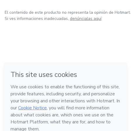
El contenido de este producto no representa la opinión de Hotmart.
Si ves informaciones inadecuadas,
denúncialas aquí
en Bogotá
en Amsterdam
en Madrid
en Ciudad de México
Hecho con
❤
en Belo Horizonte
Conoce Hotmart
Idioma
Español