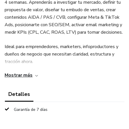
4 semanas. Aprenderás a investigar tu mercado, definir tu
propuesta de valor, diseñar tu embudo de ventas, crear
contenidos AIDA / PAS / CVB, configurar Meta & TikTok
Ads, posicionarte con SEO/SEM, activar email marketing y
medir KPIs (CPL, CAC, ROAS, LTV) para tomar decisiones.
Ideal para emprendedores, marketers, infoproductores y
dueños de negocio que necesitan claridad, estructura y
tracción ahora.
Mostrar más
Lo que vas a lograr
Definir una UVP clara y memorable en minutos.
Detalles
Mapear tu buyer journey y crear un funnel simple (TOFU-
Garantía de 7 días
MOFU-BOFU).
Producir contenidos que venden (guiones, hooks y CTAs