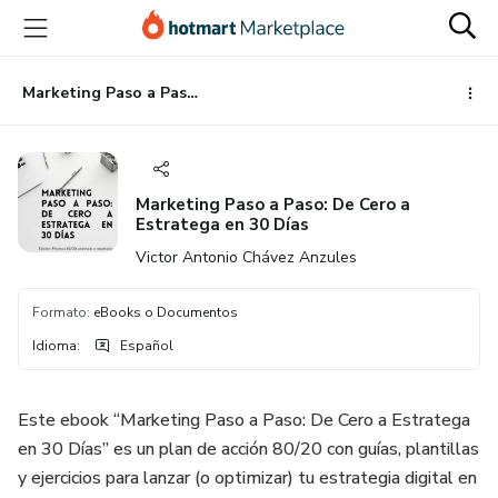
Ir
Ir
Ir
al
a
al
contenido
la
pie
principal
página
de
Marketing Paso a Paso: De Cero a Estratega en 30 Días
de
página
pago
Marketing Paso a Paso: De Cero a
Estratega en 30 Días
Victor Antonio Chávez Anzules
Formato
:
eBooks o Documentos
Idioma
:
Español
Este ebook “Marketing Paso a Paso: De Cero a Estratega
en 30 Días” es un plan de acción 80/20 con guías, plantillas
y ejercicios para lanzar (o optimizar) tu estrategia digital en