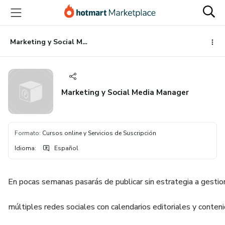
Ir
Ir
Ir
al
a
al
contenido
la
pie
principal
página
de
Marketing y Social Media Manager
de
página
pago
Marketing y Social Media Manager
Formato
:
Cursos online y Servicios de Suscripción
Idioma
:
Español
En pocas semanas pasarás de publicar sin estrategia a gestio
múltiples redes sociales con calendarios editoriales y conten