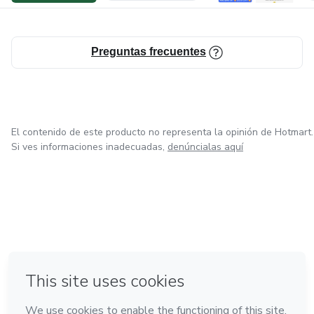
Preguntas frecuentes
El contenido de este producto no representa la opinión de Hotmart.
Si ves informaciones inadecuadas,
denúncialas aquí
en Ciudad de México
en Bogotá
en Amsterdam
en Madrid
en Belo Horizonte
Hecho con
❤