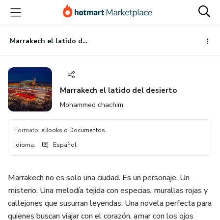
Ir
Ir
Ir
al
a
al
contenido
la
pie
principal
página
de
Marrakech el latido del desierto
de
página
pago
Marrakech el latido del desierto
Mohammed chachim
Formato
:
eBooks o Documentos
Idioma
:
Español
Marrakech no es solo una ciudad. Es un personaje. Un
misterio. Una melodía tejida con especias, murallas rojas y
callejones que susurran leyendas. Una novela perfecta para
quienes buscan viajar con el corazón, amar con los ojos