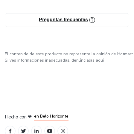
Preguntas frecuentes
El contenido de este producto no representa la opinión de Hotmart.
Si ves informaciones inadecuadas,
denúncialas aquí
en Ciudad de México
en Bogotá
en Amsterdam
en Madrid
en Belo Horizonte
Hecho con
❤