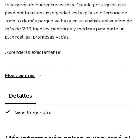
frustración de querer crecer más. Creado por alguien que
pasó por la misma inseguridad, esta guía se diferencia de
todo lo demás porque se basa en un análisis exhaustivo de
más de 200 fuentes científicas y médicas para darte un
plan real, sin promesas vacías.
Aprenderás exactamente:
La Cruda Verdad Biológica: La única prueba real (radiografía
Mostrar más
de edad ósea) para saber si tu ventana de crecimiento
sigue abierta y por qué es imposible crecer una vez que las
placas epifisarias se han cerrado.
Detalles
Plan 365 para Adolescentes: Si aún tienes potencial,
Garantía de 7 días
obtén el plan de élite para maximizar cada milímetro
genético a través de la optimización de la nutrición, el
sueño profundo (secreción de GH) y el ejercicio de impacto.