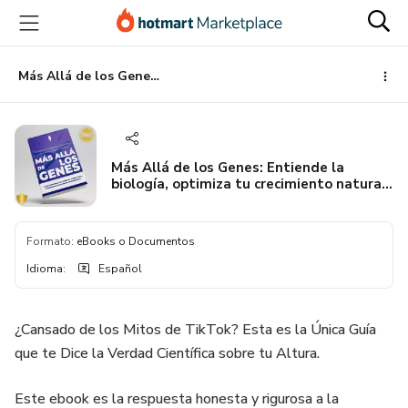
Ir
Ir
Ir
al
a
al
contenido
la
pie
principal
página
de
Más Allá de los Genes: Entiende la biología, optimiza tu crecimiento natural y, lo más importante, haz que tu altura deje de ser una inseguridad. + 6 Bonos.
de
página
pago
Más Allá de los Genes: Entiende la
biología, optimiza tu crecimiento natural
y, lo más importante, haz que tu altura
deje de ser una inseguridad. + 6 Bonos.
Formato
:
eBooks o Documentos
Idioma
:
Español
¿Cansado de los Mitos de TikTok? Esta es la Única Guía
que te Dice la Verdad Científica sobre tu Altura.
Este ebook es la respuesta honesta y rigurosa a la