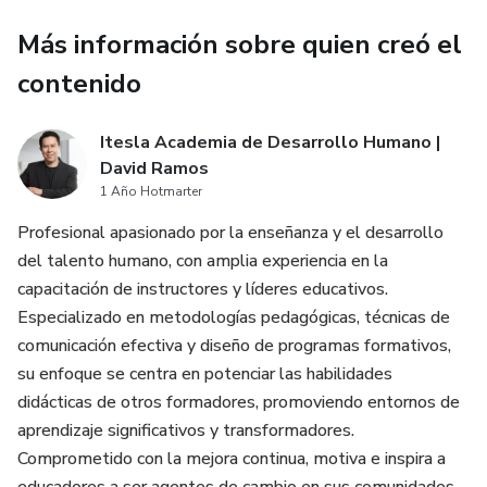
sencilla y eficaz que combina ejercicios prácticos,
Más información sobre quien creó el
reflexiones y espacios para notas personales que te
contenido
permitirán aplicar lo aprendido directamente en tu vida.
Itesla Academia de Desarrollo Humano |
David Ramos
1 Año Hotmarter
Profesional apasionado por la enseñanza y el desarrollo
del talento humano, con amplia experiencia en la
capacitación de instructores y líderes educativos.
Especializado en metodologías pedagógicas, técnicas de
comunicación efectiva y diseño de programas formativos,
su enfoque se centra en potenciar las habilidades
didácticas de otros formadores, promoviendo entornos de
aprendizaje significativos y transformadores.
Comprometido con la mejora continua, motiva e inspira a