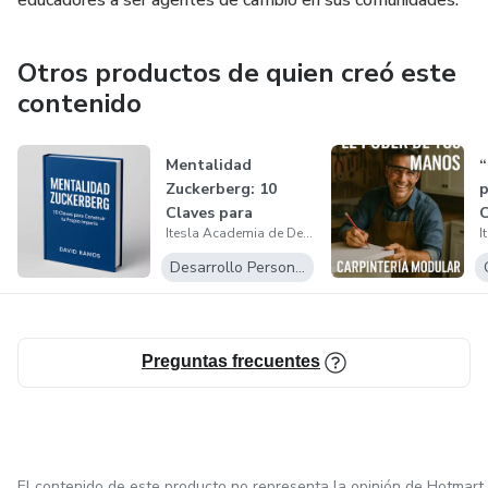
educadores a ser agentes de cambio en sus comunidades.
Otros productos de quien creó este
contenido
Mentalidad
“
Zuckerberg: 10
p
Claves para
C
Itesla Academia de Desarrollo Humano | David Ramos
Construir tu Propio
m
Im...
n
Desarrollo Personal
Preguntas frecuentes
El contenido de este producto no representa la opinión de Hotmart.