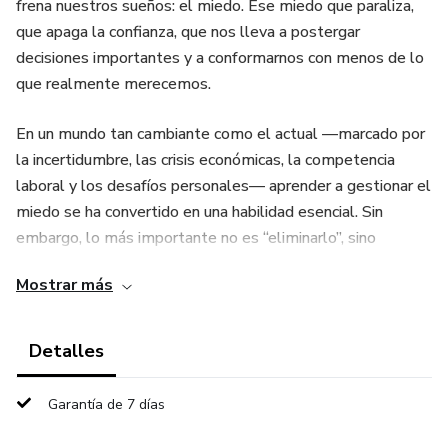
frena nuestros sueños: el miedo. Ese miedo que paraliza,
que apaga la confianza, que nos lleva a postergar
decisiones importantes y a conformarnos con menos de lo
que realmente merecemos.
En un mundo tan cambiante como el actual —marcado por
la incertidumbre, las crisis económicas, la competencia
laboral y los desafíos personales— aprender a gestionar el
miedo se ha convertido en una habilidad esencial. Sin
embargo, lo más importante no es “eliminarlo”, sino
transformarlo en una fuerza de impulso.
Mostrar más
Inspirado en el reconocido libro El Cociente Agallas de
Mario Alonso Puig, este eBook te ofrece un programa
Detalles
práctico de 4 semanas para dar el salto más allá del miedo
y entrenar el coraje como un músculo que puedes
Garantía de 7 días
fortalecer día a día. No se trata de teoría abstracta ni
frases motivacionales pasajeras: es una guía estructurada,