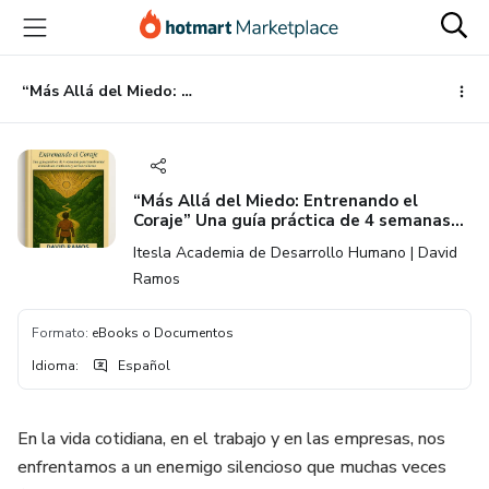
Ir
Ir
Ir
al
a
al
contenido
la
pie
principal
página
de
“Más Allá del Miedo: Entrenando el Coraje” Una guía práctica de 4 semanas para transformar el miedo en confianza y acción valiente
de
página
pago
“Más Allá del Miedo: Entrenando el
Coraje” Una guía práctica de 4 semanas
para transformar el miedo en confianza y
Itesla Academia de Desarrollo Humano | David
acción valiente
Ramos
Formato
:
eBooks o Documentos
Idioma
:
Español
En la vida cotidiana, en el trabajo y en las empresas, nos
enfrentamos a un enemigo silencioso que muchas veces