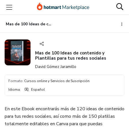
Ir
Ir
Ir
al
a
al
contenido
la
pie
principal
página
de
Mas de 100 Ideas de contenido y Plantillas para tus redes sociales
de
página
pago
Mas de 100 Ideas de contenido y
Plantillas para tus redes sociales
David Gómez Jaramillo
Formato
:
Cursos online y Servicios de Suscripción
Idioma
:
Español
En este Ebook encontrarás más de 120 ideas de contenido
para tus redes sociales, así como más de 150 platillas
totalmente editables en Canva para que puedas