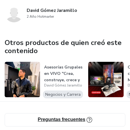
David Gómez Jaramillo
2 Año Hotmarter
Otros productos de quien creó este
contenido
Asesorías Grupales
C
en VIVO "Crea,
c
construye, crece y
M
David Gómez Jaramillo
D
monetiz...
Negocios y Carrera
Preguntas frecuentes