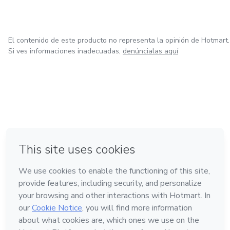
El contenido de este producto no representa la opinión de Hotmart.
Si ves informaciones inadecuadas,
denúncialas aquí
en Ciudad de México
en Bogotá
en Amsterdam
en Madrid
en Belo Horizonte
Hecho con
❤
Conoce Hotmart