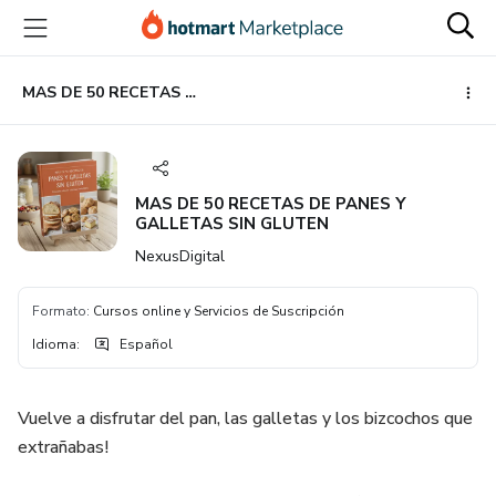
Ir
Ir
Ir
al
a
al
contenido
la
pie
principal
página
de
MAS DE 50 RECETAS DE PANES Y GALLETAS SIN GLUTEN
de
página
pago
MAS DE 50 RECETAS DE PANES Y
GALLETAS SIN GLUTEN
NexusDigital
Formato
:
Cursos online y Servicios de Suscripción
Idioma
:
Español
Vuelve a disfrutar del pan, las galletas y los bizcochos que
extrañabas!