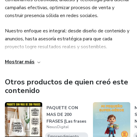
campañas efectivas, optimizar procesos de venta y
construir presencia sólida en redes sociales.
Nuestro enfoque es integral: desde diseño de contenido y
anuncios, hasta asesoría estratégica para que cada
proyecto logre resultados reales y sostenibles.
Mostrar más
Impulsamos ideas, potenciamos marcas y conectamos
negocios con las oportunidades correctas en el mundo
digital.
Otros productos de quien creó este
contenido
PAQUETE CON
MAS DE 200
FRASES [Las frases
NexusDigital
N
más queridas y
ren...
2
Emprendimiento Digital