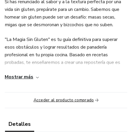
Si has renunciado al sabor y a la textura perfecta por una
vida sin gluten, prepárate para un cambio. Sabemos que
hornear sin gluten puede ser un desafío: masas secas,
migas que se desmoronan y bizcochos que no suben.
"La Magia Sin Gluten" es tu guía definitiva para superar
esos obstáculos y lograr resultados de panadería
profesional en tu propia cocina. Basado en recetas
probadas, te enseñaremos a crear una repostería que es
irresistiblemente suave, esponjosa y deliciosa, sin usar una
Mostrar más
sola pizca de harina de trigo.
Lo que Encontrarás en Este Recetario Imprescindible:
Acceder al producto comprado
🍞 Panes Tiernos y Flexibles: Recetas para pan de molde,
pan de campo y facturas, con la corteza crujiente y la miga
elástica que creías imposible sin gluten.
Detalles