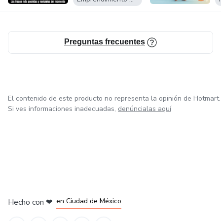
Preguntas frecuentes
El contenido de este producto no representa la opinión de Hotmart.
Si ves informaciones inadecuadas,
denúncialas aquí
en Bogotá
en Amsterdam
en Madrid
en Ciudad de México
Hecho con
❤
en Belo Horizonte