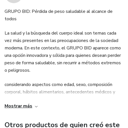
GRUPO BID: Pérdida de peso saludable al alcance de
todos
La salud y la búsqueda del cuerpo ideal son temas cada
vez más presentes en las preocupaciones de la sociedad
moderna. En este contexto, el GRUPO BID aparece como
una opción innovadora y sólida para quienes desean perder
peso de forma saludable, sin recurrir a métodos extremos
o peligrosos.
considerando aspectos como edad, sexo, composición
corporal, hábitos alimentarios, antecedentes médicos y
nivel de actividad física.
Mostrar más
Otro punto destacado del GRUPO BID son sus métodos y
técnicas avanzadas, que utilizan lo más moderno en ciencia
Otros productos de quien creó este