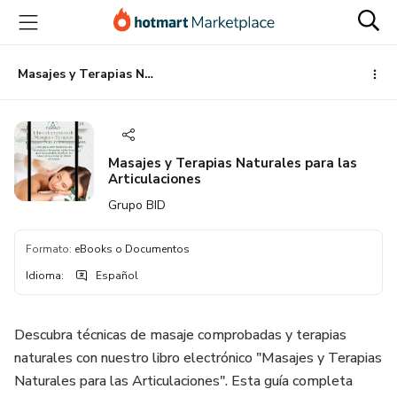
Ir
Ir
Ir
al
a
al
contenido
la
pie
principal
página
de
Masajes y Terapias Naturales para las Articulaciones
de
página
pago
Masajes y Terapias Naturales para las
Articulaciones
Grupo BID
Formato
:
eBooks o Documentos
Idioma
:
Español
Descubra técnicas de masaje comprobadas y terapias
naturales con nuestro libro electrónico "Masajes y Terapias
Naturales para las Articulaciones". Esta guía completa