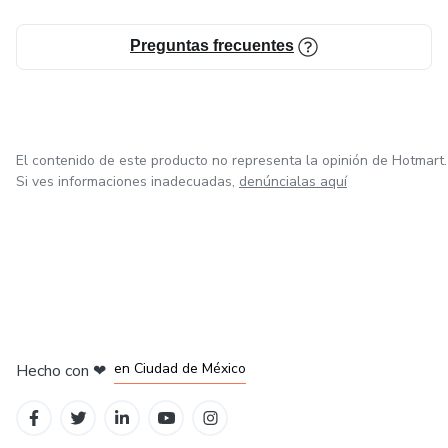
(12 contenidos)
Preguntas frecuentes
✅ Boxes Prep 202 💸
Avanza hacia un box rentable: márgenes, cuadro de mando,
precios, servicios, equipo y crecimiento.
El contenido de este producto no representa la opinión de Hotmart.
Si ves informaciones inadecuadas,
denúncialas aquí
(17 contenidos)
✅ BONUS: Boxes Prep 202 Ampliación 🔴
Casos prácticos y modelos de éxito reales con aplicación
directa.
en Bogotá
en Amsterdam
en Madrid
en Ciudad de México
Hecho con
❤
(3 contenidos)
en Belo Horizonte
✅ Coaches Prep 🧑🏾‍🏫