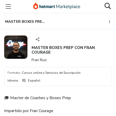
Ir
Ir
Ir
al
a
al
contenido
la
pie
principal
página
de
MASTER BOXES PREP CON FRAN COURAGE
de
página
pago
MASTER BOXES PREP CON FRAN
COURAGE
Fran Ruiz
Formato
:
Cursos online y Servicios de Suscripción
Idioma
:
Español
🎓 Master de Coaches y Boxes Prep
Impartido por Fran Courage