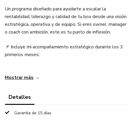
Un programa diseñado para ayudarte a escalar la
rentabilidad, liderazgo y calidad de tu box desde una visión
estratégica, operativa y de equipo. Si eres owner, manager
o coach con ambición, este es tu punto de inflexión.
📌 Incluye mi acompañamiento estratégico durante los 3
primeros meses:
Acceso a un grupo privado de WhatsApp para resolver
dudas al instante
Mostrar más
1 videollamada semanal personalizada para ayudarte a
Detalles
implementar cada módulo
Garantía de 15 días
👉 Porque los 3 primeros meses son el motor del cambio:
tomar decisiones, implantar mejoras y empezar a ver
resultados reales.