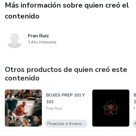
Más información sobre quien creó el
¿Qué módulos incluye?
contenido
✅ Manuales en PDF
Fran Ruiz
Materiales descargables que te acompañarán durante
3 Año Hotmarter
todo el proceso.
✅ WhatsApp + Prácticas
Otros productos de quien creó este
contenido
Conexión directa con la comunidad y ejercicios aplicados
para avanzar con foco.
BOXES PREP 101 Y
102
2
✅ Boxes Prep 101 📦
Fran Ruiz
F
Los cimientos que todo box necesita: visión, estructura,
Finanzas e Inversiones
operaciones, cultura y estrategia.