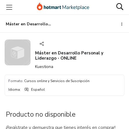
Ir
Ir
Ir
al
a
al
contenido
la
pie
principal
página
de
Máster en Desarrollo Personal y Liderazgo - ONLINE
de
página
pago
Máster en Desarrollo Personal y
Liderazgo - ONLINE
Kuestiona
Formato
:
Cursos online y Servicios de Suscripción
Idioma
:
Español
Producto no disponible
¡Regístrate y demuestra que tienes interés en comprar!