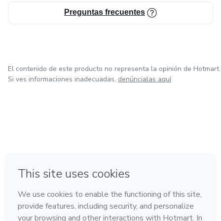
Hacer de puente entre el viejo y el nuevo paradigma.
Preguntas frecuentes
El contenido de este producto no representa la opinión de Hotmart.
Si ves informaciones inadecuadas,
denúncialas aquí
en Bogotá
en Amsterdam
en Madrid
en Ciudad de México
Hecho con
❤
en Belo Horizonte