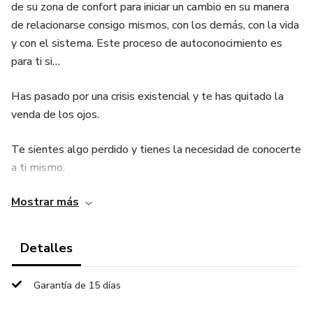
de su zona de confort para iniciar un cambio en su manera
de relacionarse consigo mismos, con los demás, con la vida
y con el sistema. Este proceso de autoconocimiento es
para ti si…
Has pasado por una crisis existencial y te has quitado la
venda de los ojos.
Te sientes algo perdido y tienes la necesidad de conocerte
a ti mismo.
Mostrar más
Te apetece regalarte tiempo de calidad para reflexionar
sobre tu vida.
Detalles
Quieres saber cómo mejorar tu forma de relacionarte con
los demás.
Garantía de 15 días
Necesitas vivir una experiencia transformadora.