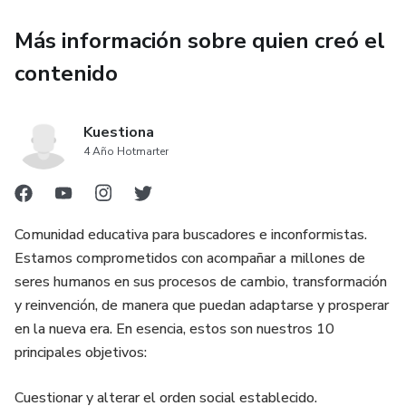
Más información sobre quien creó el
Estás motivado con tomar las riendas de tu vida para
reinventarte.
contenido
Llevas años comprometido con tu desarrollo personal y
deseas profundizar.
Kuestiona
4 Año Hotmarter
Te interesa el ámbito del coaching pero has decidido
trabajarte tú primero.
Comunidad educativa para buscadores e inconformistas.
Te dedicas a la psicoterapia y deseas recibir formación
Estamos comprometidos con acompañar a millones de
complementaria.
seres humanos en sus procesos de cambio, transformación
y reinvención, de manera que puedan adaptarse y prosperar
Quieres desarrollarte para liderar de forma consciente a
en la nueva era. En esencia, estos son nuestros 10
otras personas.
principales objetivos:
Cuestionar y alterar el orden social establecido.