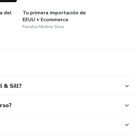
a del
Tu primera importación de
EEUU + Ecommerce
Fiorella Medina Silva
 & Sill?
urso?