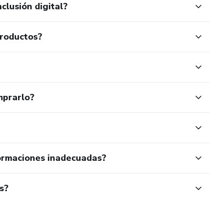
clusión digital?
productos?
mprarlo?
ormaciones inadecuadas?
s?