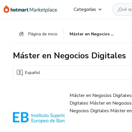
Ir
Ir
Ir
Categorías
al
a
al
contenido
la
pie
principal
página
de
Página de inicio
Máster en Negocios Digitales
de
página
pago
Máster en Negocios Digitales
Español
Máster en Negocios Digitales
Digitales Máster en Negocios
Negocios Digitales Máster en