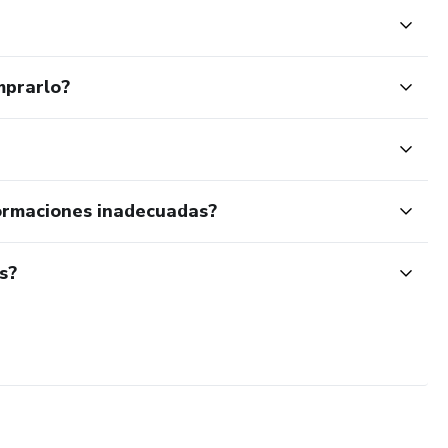
mprarlo?
ormaciones inadecuadas?
s?