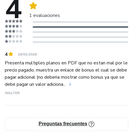
4
🚀 Software de Optimización: Incluye herramientas como
PolyBoard y CutMaster 2D. Planifica tus cortes, reduce al
1 evaluaciones
máximo el desperdicio de material y cuida tu presupuesto.
🔧 Herrajes de Alta Gama: Aprende a instalar sistemas
complejos: puertas corredizas (sistemas Over/Class de
hasta 100kg), bisagras tipo Ferrari y correderas
telescópicas.
4
20/01/2026
Presenta multiples planos en PDF que no estan mal por le
💎 Acabados de Lujo: Técnicas profesionales de pegado
precio pagado, muestra un enlace de bonus el cual se debe
(cola fría, contacto, termofusible) y uso de tapacantos para
pagar adicional (no deberia mostrar como bonus ya que se
proteger tus muebles de la humedad y el tiempo.
debe pagar un valor adiciona...
WALTER
¡Tu proyecto, tus reglas! La única mano de obra que
pagarás será la tuya. Convierte tu creatividad en realidad y
ahorra miles construyendo el hogar que siempre quisiste.
Preguntas frecuentes
¡Inscríbete ahora