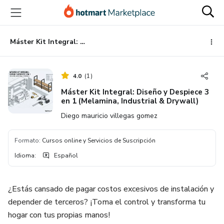
Ir
Ir
Ir
al
a
al
contenido
la
pie
principal
página
de
Máster Kit Integral: Diseño y Despiece 3 en 1 (Melamina, Industrial & Drywall)
de
página
pago
4.0
(
1
)
Máster Kit Integral: Diseño y Despiece 3
en 1 (Melamina, Industrial & Drywall)
Diego mauricio villegas gomez
Formato
:
Cursos online y Servicios de Suscripción
Idioma
:
Español
¿Estás cansado de pagar costos excesivos de instalación y
depender de terceros? ¡Toma el control y transforma tu
hogar con tus propias manos!