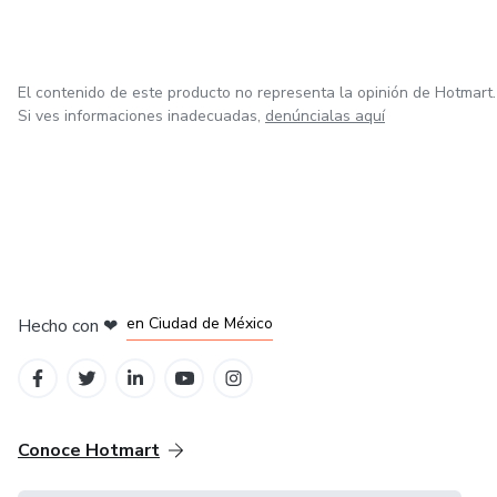
El contenido de este producto no representa la opinión de Hotmart.
Si ves informaciones inadecuadas,
denúncialas aquí
en Bogotá
en Amsterdam
en Madrid
en Ciudad de México
Hecho con
❤
en Belo Horizonte
Conoce Hotmart