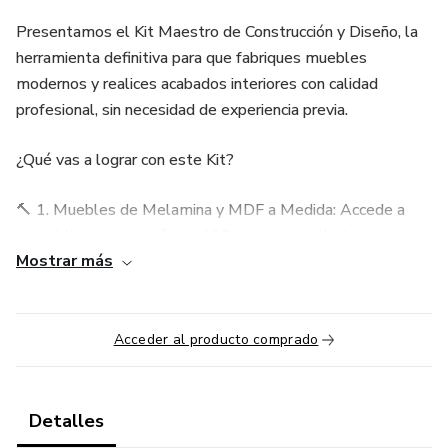
Presentamos el Kit Maestro de Construcción y Diseño, la
herramienta definitiva para que fabriques muebles
modernos y realices acabados interiores con calidad
profesional, sin necesidad de experiencia previa.
¿Qué vas a lograr con este Kit?
🔨 1. Muebles de Melamina y MDF a Medida: Accede a
una biblioteca con más de 100 planos detallados
Mostrar más
(despieces en milímetros) listos para usar. Elimina el error
humano con listas exactas de cortes y accesorios (tornillos,
bisagras, correderas).
Acceder al producto comprado
Cocinas de Ensueño: Muebles altos, bajos, esquineros y
organizadores.
Detalles
Organización Total: Closets, zapateras, cómodas y