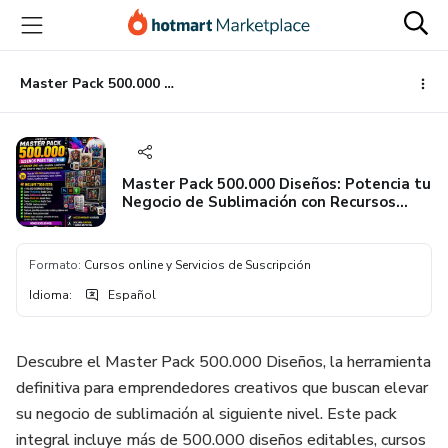
Ir
Ir
Ir
al
a
al
contenido
la
pie
principal
página
de
Master Pack 500.000 Diseños: Potencia tu Negocio de Sublimación con Recursos Profesionales
de
página
pago
Master Pack 500.000 Diseños: Potencia tu
Negocio de Sublimación con Recursos
Profesionales
Formato
:
Cursos online y Servicios de Suscripción
Idioma
:
Español
Descubre el Master Pack 500.000 Diseños, la herramienta
definitiva para emprendedores creativos que buscan elevar
su negocio de sublimación al siguiente nivel. Este pack
integral incluye más de 500.000 diseños editables, cursos