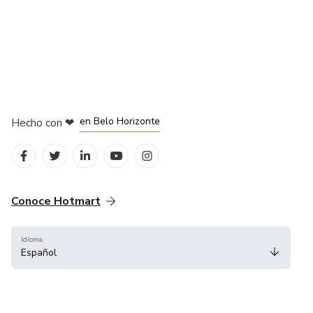
en Ciudad de México
en Bogotá
en Amsterdam
en Madrid
en Belo Horizonte
Hecho con
❤
Conoce Hotmart
Idioma
Español