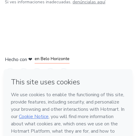
Si ves informaciones inadecuadas,
denúncialas aquí
en Ciudad de México
en Bogotá
en Amsterdam
en Madrid
en Belo Horizonte
Hecho con
❤
Conoce Hotmart
Idioma
Español