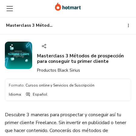
Ir
Ir
Ir
al
a
al
contenido
la
pie
principal
página
de
Masterclass 3 Métodos de prospección para conseguir tu primer cliente
de
página
pago
Masterclass 3 Métodos de prospección
para conseguir tu primer cliente
Productos Black Sirius
Formato
:
Cursos online y Servicios de Suscripción
Idioma
:
Español
Descubre 3 maneras para prospectar y conseguir así tu
primer cliente Freelance. Sin invertir en publicidad o tener
que hacer contenido. Conocerás dos métodos de