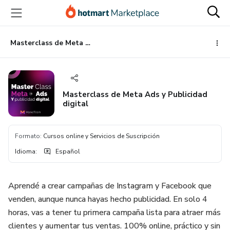
Ir
Ir
Ir
al
a
al
contenido
la
pie
principal
página
de
Masterclass de Meta Ads y Publicidad digital
de
página
pago
Masterclass de Meta Ads y Publicidad
digital
Formato
:
Cursos online y Servicios de Suscripción
Idioma
:
Español
Aprendé a crear campañas de Instagram y Facebook que
venden, aunque nunca hayas hecho publicidad. En solo 4
horas, vas a tener tu primera campaña lista para atraer más
clientes y aumentar tus ventas. 100% online, práctico y sin