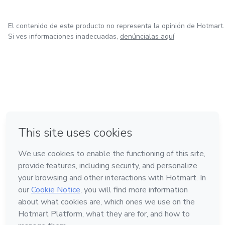
El contenido de este producto no representa la opinión de Hotmart.
Si ves informaciones inadecuadas,
denúncialas aquí
en Bogotá
en Amsterdam
en Madrid
en Ciudad de México
Hecho con
❤
en Belo Horizonte
Conoce Hotmart
Idioma
Español