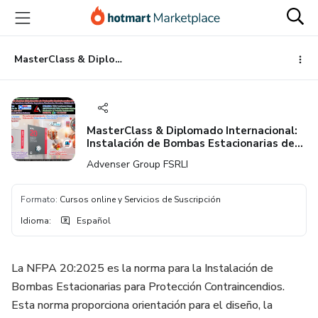
Ir
Ir
Ir
al
a
al
contenido
la
pie
principal
página
de
MasterClass & Diplomado Internacional: Instalación de Bombas Estacionarias de Protección Contraincendios NFPA 20:2025
de
página
pago
MasterClass & Diplomado Internacional:
Instalación de Bombas Estacionarias de
Protección Contraincendios NFPA 20:2025
Advenser Group FSRLI
Formato
:
Cursos online y Servicios de Suscripción
Idioma
:
Español
La NFPA 20:2025 es la norma para la Instalación de
Bombas Estacionarias para Protección Contraincendios.
Esta norma proporciona orientación para el diseño, la