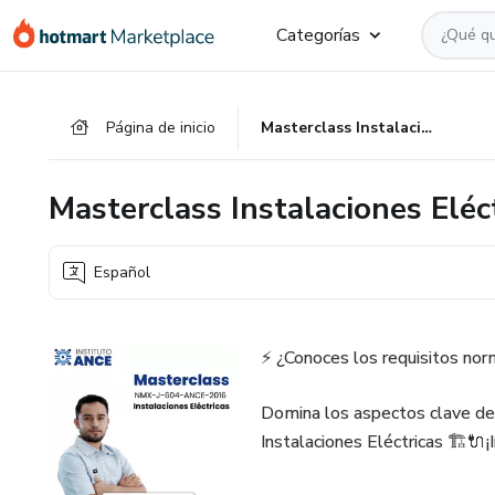
Ir
Ir
Ir
Categorías
al
a
al
contenido
la
pie
principal
página
de
Página de inicio
Masterclass Instalaciones Eléctricas
de
página
pago
Masterclass Instalaciones Eléc
Español
⚡ ¿Conoces los requisitos norm
Domina los aspectos clave 
Instalaciones Eléctricas 🏗️🔌¡