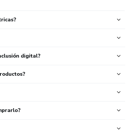
tricas?
clusión digital?
productos?
mprarlo?