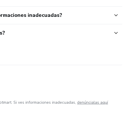
ormaciones inadecuadas?
s?
otmart. Si ves informaciones inadecuadas,
denúncialas aquí