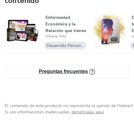
contenido
Enfermedad
Económica y la
I
Relación que tienes
E
Johana Ortiz
J
con tus padres
g
A
Desarrollo Personal
Preguntas frecuentes
El contenido de este producto no representa la opinión de Hotmart.
Si ves informaciones inadecuadas,
denúncialas aquí