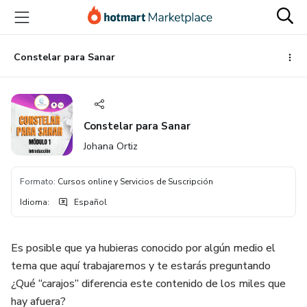
Ir
Ir
Ir
al
a
al
contenido
la
pie
principal
página
de
Constelar para Sanar
de
página
pago
Constelar para Sanar
Johana Ortiz
Formato
:
Cursos online y Servicios de Suscripción
Idioma
:
Español
Es posible que ya hubieras conocido por algún medio el
tema que aquí trabajaremos y te estarás preguntando
¿Qué “carajos” diferencia este contenido de los miles que
hay afuera?