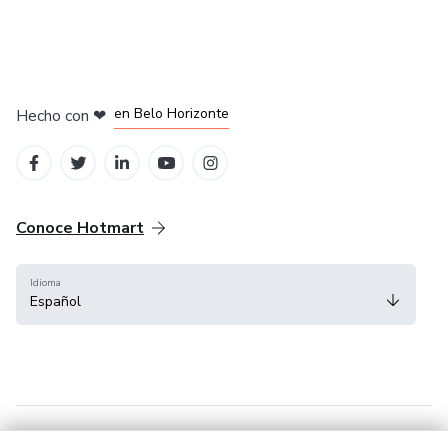
en Ciudad de México
en Bogotá
en Amsterdam
en Madrid
en Belo Horizonte
Hecho con
❤
Conoce Hotmart
Idioma
Español