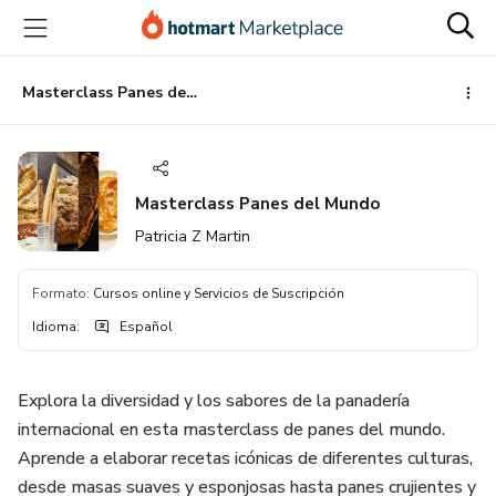
Ir
Ir
Ir
al
a
al
contenido
la
pie
principal
página
de
Masterclass Panes del Mundo
de
página
pago
Masterclass Panes del Mundo
Patricia Z Martin
Formato
:
Cursos online y Servicios de Suscripción
Idioma
:
Español
Explora la diversidad y los sabores de la panadería
internacional en esta masterclass de panes del mundo.
Aprende a elaborar recetas icónicas de diferentes culturas,
desde masas suaves y esponjosas hasta panes crujientes y