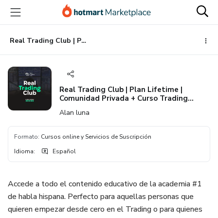
Ir
Ir
Ir
al
a
al
contenido
la
pie
principal
página
de
Real Trading Club | Plan Lifetime | Comunidad Privada + Curso Trading desde Cero.
de
página
pago
Real Trading Club | Plan Lifetime |
Comunidad Privada + Curso Trading
desde Cero.
Alan luna
Formato
:
Cursos online y Servicios de Suscripción
Idioma
:
Español
Accede a todo el contenido educativo de la academia #1
de habla hispana. Perfecto para aquellas personas que
quieren empezar desde cero en el Trading o para quienes