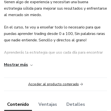
tienen algo de experiencia y necesitan una buena
estrategia sólida para mejorar sus resultados y enfrentarse
al mercado sin miedo.
En el curso, te voy a enseñar todo lo necesario para que
puedas aprender trading desde 0 a 100, Sin palabras raras
que nadie entiende. Sencillo y directos al grano!
Aprenderás la estrategia que uso cada día para encontrar
las mejores oportunidades en los mercados y sobre todo a
Mostrar más
gestionar tu dinero y tus emociones de forma correcta.
Son 9 Módulos y más de 30 Vídeos donde te explico paso
a paso, cómo usar las plataformas de análisis e inversión,
Acceder al producto comprado
Como analizar un gráfico de forma correcta y sobre todo,
aprender un plan de trading simple y rentable.
Contenido
Ventajas
Detalles
En la comunidad privada de trading, compartiré contigo