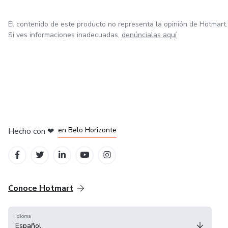
✅ Acceso a indicadores y herramientas exclusivas.
El contenido de este producto no representa la opinión de Hotmart.
Si ves informaciones inadecuadas,
denúncialas aquí
✅ Acceso Sala de chat para resolver dudas.
✅ Sala de Trading en vivo.
✅ Curso de Trading desde Cero.
✅ Prueba de Fondeo 5K.
en Ciudad de México
en Bogotá
en Amsterdam
en Madrid
en Belo Horizonte
Hecho con
❤
✅ Asesoría Fiscal.
✅ Portfolio Spot + Acciones.
Conoce Hotmart
Idioma
Español