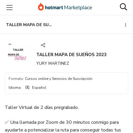
Ir
Ir
Ir
al
a
al
contenido
la
pie
principal
página
de
TALLER MAPA DE SUEÑOS 2023
de
página
pago
TALLER MAPA DE SUEÑOS 2023
YURY MARTINEZ
Formato
:
Cursos online y Servicios de Suscripción
Idioma
:
Español
Taller Virtual de 2 días pregrabado.
✅ Una llamada por Zoom de 30 minutos conmigo para
ayudarte a potencializar la ruta para conseguir todas tus