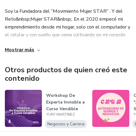
Soy la Fundadora del “Movimiento Mujer STAR” . Y del
Reto&nbsp;Mujer STAR&nbsp;. En el 2020 empecé mi
emprendimiento desde mi hogar, solo con el computador y
el celular y con sueño que venia cultivando en mi corazón
por muchos años.
Mostrar más
Estudie Química Pura como profesión, pero
de&nbsp;Pasión&nbsp;Mentora de Vida y Negocios,
Otros productos de quien creó este
estudio de técnicas de autoconocimiento
contenido
como&nbsp;tapping, aformaciones y meditación . Me estoy
preparando como&nbsp;coaching y maestra de meditación,
Workshop De
y me dedico a recordar a las mujeres que desean Soñar,
Experta Invisible a
Transformar, Amar y Reinventar sus vidas para emprender
Curso Vendible
o vivir en felicidad y tranquilidad ACEPTANDOSEN TAL Y
YURY MARTINEZ
Y
COMO SON.
Negocios y Carrera