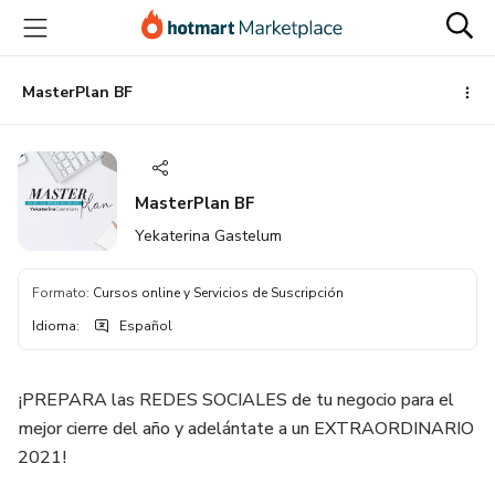
Ir
Ir
Ir
al
a
al
contenido
la
pie
principal
página
de
MasterPlan BF
de
página
pago
MasterPlan BF
Yekaterina Gastelum
Formato
:
Cursos online y Servicios de Suscripción
Idioma
:
Español
¡PREPARA las REDES SOCIALES de tu negocio para el
mejor cierre del año y adelántate a un EXTRAORDINARIO
2021!