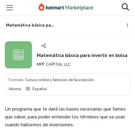
Ir
Ir
Ir
al
a
al
contenido
la
pie
principal
página
de
Matemática básica para invertir en bolsa
de
página
pago
Matemática básica para invertir en bolsa
MPF CAPITAL LLC
Formato
:
Cursos online y Servicios de Suscripción
Idioma
:
Español
Un programa que te dará las bases necesarias que tienes
que saber, para poder entender los términos que se usan
cuando hablamos de inversiones.