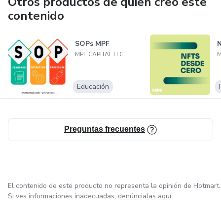
Otros productos de quien creó este
contenido
SOPs MPF
N
MPF CAPITAL LLC
M
Educación
Preguntas frecuentes
El contenido de este producto no representa la opinión de Hotmart.
Si ves informaciones inadecuadas,
denúncialas aquí