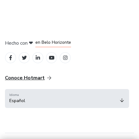
en Ciudad de México
en Bogotá
en Amsterdam
en Madrid
en Belo Horizonte
Hecho con
❤
Conoce Hotmart
Idioma
Español