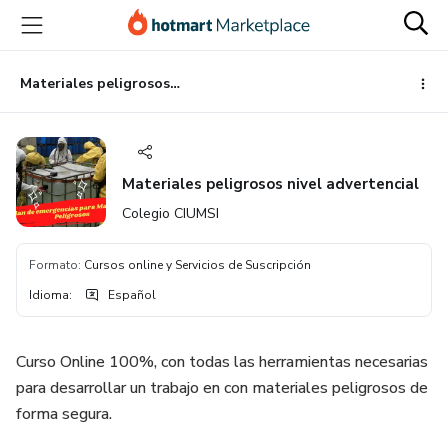
Ir
Ir
Ir
al
a
al
contenido
la
pie
principal
página
de
Materiales peligrosos nivel advertencial
de
página
pago
Materiales peligrosos nivel advertencial
Colegio CIUMSI
Formato
:
Cursos online y Servicios de Suscripción
Idioma
:
Español
Curso Online 100%, con todas las herramientas necesarias
para desarrollar un trabajo en con materiales peligrosos de
forma segura.