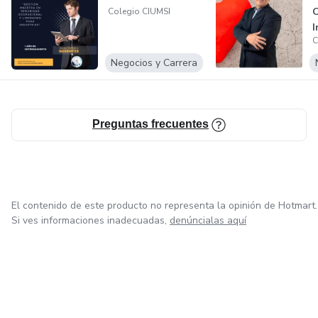
👉 Certificaciones ante CONOCER-SEP
C
Colegio CIUMSI
I
C
d
Para cualquier duda y cotización recuerda que el número de
Negocios y Carrera
WhatsApp es
https://wa.me/525554728198
Preguntas frecuentes
https://ciumsi.kyvio.com/
El contenido de este producto no representa la opinión de Hotmart.
Si ves informaciones inadecuadas,
denúncialas aquí