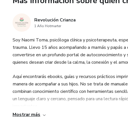
Más información sobre quien c
Revolución Crianza
1 Año Hotmarter
Soy Naomi Toma, psicóloga clínica y psicoterapeuta, espec
trauma. Llevo 15 años acompañando a mamás y papás a de
convertirse en un profundo portal de autoconocimiento y 
quienes desean criar desde la calma, la conexión y el amor
Aquí encontrarás ebooks, guías y recursos prácticos impr
manera de acompañar a sus hijos. No se trata de manuales
combinan conocimiento científico con herramientas sencilla
un lenguaje claro y cercano, pensado para una lectura rápi
importantes.
Mostrar más
La base de mi trabajo es la convicción de que la crianza n