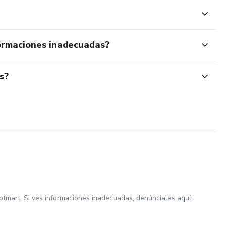
ormaciones inadecuadas?
s?
otmart. Si ves informaciones inadecuadas,
denúncialas aquí