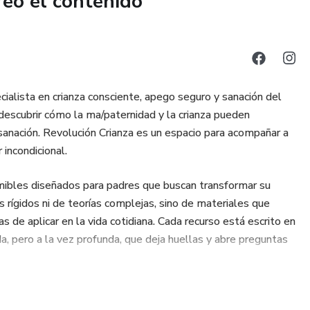
reó el contenido
ialista en crianza consciente, apego seguro y sanación del
scubrir cómo la ma/paternidad y la crianza pueden
sanación. Revolución Crianza es un espacio para acompañar a
 incondicional.
imibles diseñados para padres que buscan transformar su
 rígidos ni de teorías complejas, sino de materiales que
s de aplicar en la vida cotidiana. Cada recurso está escrito en
da, pero a la vez profunda, que deja huellas y abre preguntas
o solo forma a los hijos, sino que también puede sanar a los