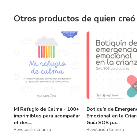
padres. Muchos llevamos heridas de nuestra propia infanci
amor incondicional. La maternidad y la paternidad nos invit
distinto para no repetir patrones de dolor. Por eso, en c
Otros productos de quien creó
que permiten al lector detenerse, reflexionar y abrir un 
Mi Refugio de Calma - 100+
Botiquín de Emergen
imprimibles para acompañar
Emocional en la Crian
el des...
Guía SOS pa...
Revolución Crianza
Revolución Crianza