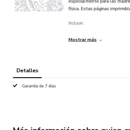
especialmente para las madre
física. Estas páginas imprimib
Incluye:
• 30 láminas para colorear co
Mostrar más
• 05 láminas bonus para color
PDF - 41 páginas
Detalles
Garantía de 7 días