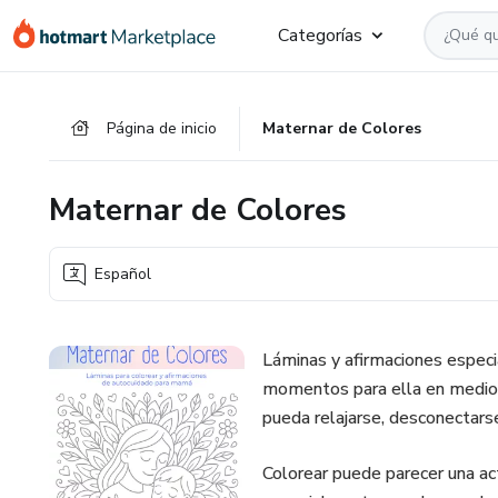
Ir
Ir
Ir
Categorías
al
a
al
contenido
la
pie
principal
página
de
Página de inicio
Maternar de Colores
de
página
pago
Maternar de Colores
Español
Láminas y afirmaciones espec
momentos para ella en medio d
pueda relajarse, desconectarse
Colorear puede parecer una act