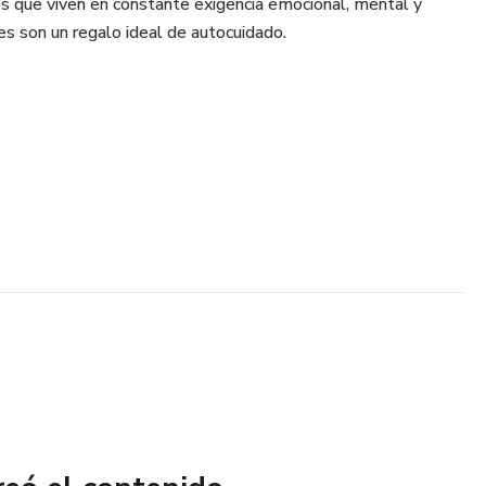
s que viven en constante exigencia emocional, mental y
les son un regalo ideal de autocuidado.
n afimaciones
ear con niños