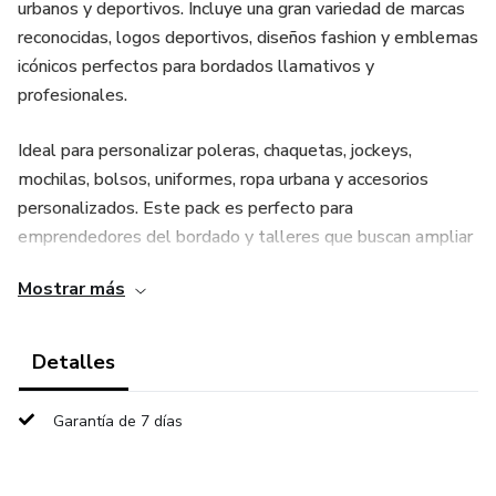
urbanos y deportivos. Incluye una gran variedad de marcas
reconocidas, logos deportivos, diseños fashion y emblemas
icónicos perfectos para bordados llamativos y
profesionales.
Ideal para personalizar poleras, chaquetas, jockeys,
mochilas, bolsos, uniformes, ropa urbana y accesorios
personalizados. Este pack es perfecto para
emprendedores del bordado y talleres que buscan ampliar
su catálogo con diseños de alta demanda y excelente
Mostrar más
presentación para clientes juveniles y deportivos.
Compatible con máquinas de bordado computarizado y
Detalles
perfecto para complementar tu colección con cientos de
matrices adicionales disponibles en nuestra biblioteca
Garantía de 7 días
digital.