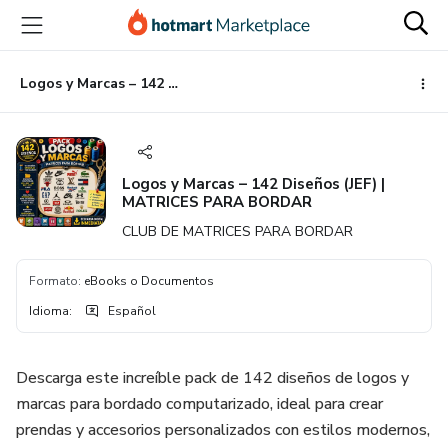
Ir
Ir
Ir
al
a
al
contenido
la
pie
principal
página
de
Logos y Marcas – 142 Diseños (JEF) | MATRICES PARA BORDAR
de
página
pago
Logos y Marcas – 142 Diseños (JEF) |
MATRICES PARA BORDAR
CLUB DE MATRICES PARA BORDAR
Formato
:
eBooks o Documentos
Idioma
:
Español
Descarga este increíble pack de 142 diseños de logos y
marcas para bordado computarizado, ideal para crear
prendas y accesorios personalizados con estilos modernos,