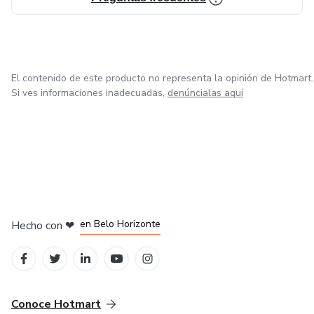
El contenido de este producto no representa la opinión de Hotmart.
Si ves informaciones inadecuadas,
denúncialas aquí
en Ciudad de México
en Bogotá
en Amsterdam
en Madrid
en Belo Horizonte
Hecho con
❤
Conoce Hotmart