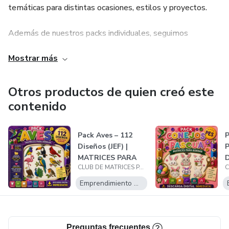
temáticas para distintas ocasiones, estilos y proyectos.
Además de nuestros packs individuales, seguimos
ampliando constantemente nuestras bibliotecas con
Mostrar más
nuevas propuestas para inspirar la creatividad y acompañar
el crecimiento de quienes disfrutan del mundo del bordado.
Otros productos de quien creó este
contenido
Pack Aves – 112
P
Diseños (JEF) |
P
MATRICES PARA
D
CLUB DE MATRICES PARA BORDAR
BORDAR
B
Emprendimiento Digital
Preguntas frecuentes