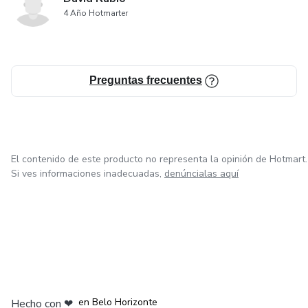
4 Año Hotmarter
Preguntas frecuentes
El contenido de este producto no representa la opinión de Hotmart.
Si ves informaciones inadecuadas,
denúncialas aquí
en Ciudad de México
en Bogotá
en Amsterdam
en Madrid
en Belo Horizonte
Hecho con
❤