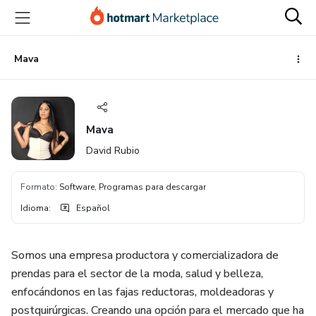
Ir
Ir
Ir
al
a
al
contenido
la
pie
principal
página
de
Mava
de
página
pago
Mava
David Rubio
Formato
:
Software, Programas para descargar
Idioma
:
Español
Somos una empresa productora y comercializadora de
prendas para el sector de la moda, salud y belleza,
enfocándonos en las fajas reductoras, moldeadoras y
postquirúrgicas. Creando una opción para el mercado que ha