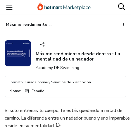
Ir
Ir
Ir
al
a
al
contenido
la
pie
principal
página
de
Máximo rendimiento desde dentro - La mentalidad de un nadador
de
página
pago
Máximo rendimiento desde dentro - La
mentalidad de un nadador
Academy DF Swimming
Formato
:
Cursos online y Servicios de Suscripción
Idioma
:
Español
Si solo entrenas tu cuerpo, te estás quedando a mitad de
camino. La diferencia entre un nadador bueno y uno imparable
reside en su mentalidad. 💥