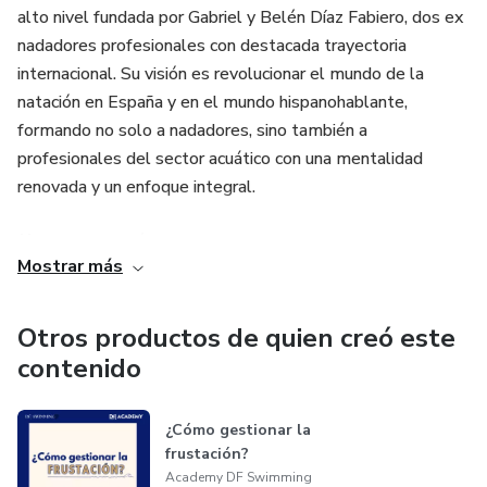
ciudades de España para profesionalizar el sector de la
alto nivel fundada por Gabriel y Belén Díaz Fabiero, dos ex
natación llevando un nuevo paradigma del rendimiento y la
nadadores profesionales con destacada trayectoria
enseñanza.
internacional. Su visión es revolucionar el mundo de la
natación en España y en el mundo hispanohablante,
📲 Síguenos en Instagram para más contenido exclusivo:
formando no solo a nadadores, sino también a
profesionales del sector acuático con una mentalidad
https://www.instagram.com/coachdeatletasaltorendimiento/
renovada y un enfoque integral.
https://www.instagram.com/academy_dfswimming/
🏅 Nuestra misión
Mostrar más
Crear una comunidad de entrenadores y nadadores
apasionados por el rendimiento, la enseñanza de calidad y
Otros productos de quien creó este
el crecimiento personal, brindando herramientas técnicas,
contenido
prácticas y emocionales para marcar la diferencia dentro y
fuera del agua.
¿Cómo gestionar la
frustación?
DF Swimming Academy va más allá de las clases
Academy DF Swimming