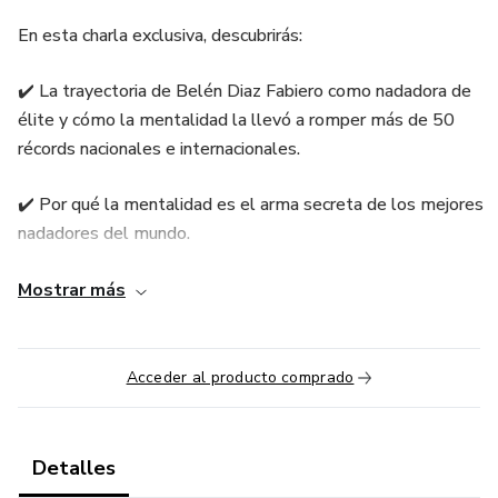
En esta charla exclusiva, descubrirás:
✔️ La trayectoria de Belén Diaz Fabiero como nadadora de
élite y cómo la mentalidad la llevó a romper más de 50
récords nacionales e internacionales.
✔️ Por qué la mentalidad es el arma secreta de los mejores
nadadores del mundo.
✔️ Las 5 razones por las que debes entrenar tu mente con la
Mostrar más
misma disciplina con la que entrenas tu cuerpo.
✔️ 5 estrategias prácticas para reprogramar tu mente en los
Acceder al producto comprado
próximos 3 meses y aumentar tu rendimiento.
¿Quién es la oponente?
Detalles